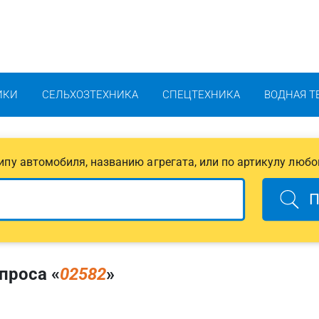
ИКИ
СЕЛЬХОЗТЕХНИКА
СПЕЦТЕХНИКА
ВОДНАЯ Т
 типу автомобиля, названию агрегата, или по артикулу любо
П
проса «
02582
»