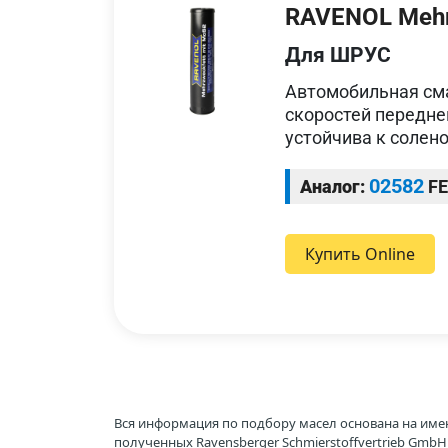
RAVENOL Mehr
Для ШРУС
Автомобильная см
скоростей передн
устойчива к солено
02582
Аналог:
FE
Купить Online
Вся информация по подбору масел основана на име
полученных Ravensberger Schmierstoffvertrieb Gmb