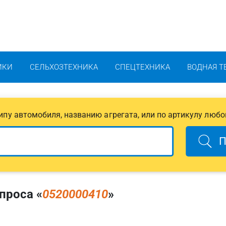
ИКИ
СЕЛЬХОЗТЕХНИКА
СПЕЦТЕХНИКА
ВОДНАЯ Т
 типу автомобиля, названию агрегата, или по артикулу любо
П
проса «
0520000410
»