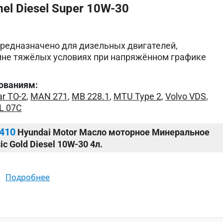
l Diesel Super 10W-30
редназначено для дизельных двигателей,
йне тяжёлых условиях при напряжённом графике
ованиям:
ar TO-2
,
MAN 271
,
MB 228.1
,
MTU Type 2
,
Volvo VDS
,
L 07C
410
Hyundai Motor Масло моторное Минеральное
ic Gold Diesel 10W-30 4л.
подробнее