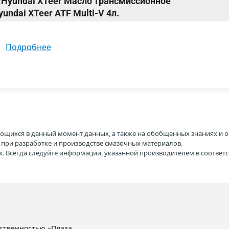
Hyundai XTeer Масло трансмиссионное
undai XTeer ATF Multi-V 4л.
подробнее
ющихся в данный момент данных, а также на обобщенных знаниях и о
H при разработке и производстве смазочных материалов.
. Всегда следуйте информации, указанной производителем в соотве
ственностью «Плаза