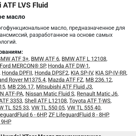
 ATF LVS Fluid
ое масло
огофункциональное масло, предназначенное для
ансмиссий, разработанное на основе самых
логий.
ованиям:
BMW ATF 3+
,
BMW ATF 6
,
BMW ATF L 12108
,
Ford MERCON® SP
,
Honda ATF DW-1
,
,
Honda DPFII
,
Honda DPSF2
,
KIA SP-IV
,
KIA SP-IV-RR
,
and Rover M1375.4
,
Mazda ATF FZ
,
MB 236.12
,
15
,
MB 236.17
,
Mitsubishi ATF Fluid J3
,
EN ATF-PA
,
Nissan Matic Fluid S
,
Renault Matic J6
,
 ATF 3353
,
Shell ATF L12108
,
Toyota ATF T-WS
,
W TL 525 33
,
VW TL 550 05
,
VW TL 555 40
,
feguardFluid 6 - 6HP
,
ZF LifeguardFluid 8 - 8HP
,
- 9HP