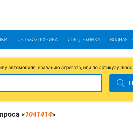
ИКИ
СЕЛЬХОЗТЕХНИКА
СПЕЦТЕХНИКА
ВОДНАЯ Т
 типу автомобиля, названию агрегата, или по артикулу любо
П
проса «
1041414
»