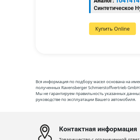
1041414
Аналог:
Синтетическое Hy
Купить Online
Вся информация по подбору масел основана на име
полученных Ravensberger Schmierstoffvertrieb Gmb
Мы не гарантируем правильность указанных данных
руководстве по эксплуатации Вашего автомобиля.
Контактная информация
Товарищество с ограниченной ответ