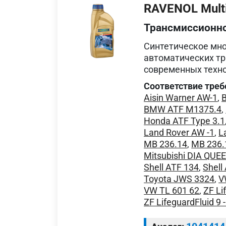
RAVENOL Multi
Трансмиссионн
Синтетическое мн
автоматических тр
современных техно
Соответствие треб
Aisin Warner AW-1
,
BMW ATF M1375.4
,
Honda ATF Type 3.1
Land Rover AW -1
,
L
MB 236.14
,
MB 236.
Mitsubishi DIA QUE
Shell ATF 134
,
Shell
Toyota JWS 3324
,
V
VW TL 601 62
,
ZF Li
ZF LifeguardFluid 9 