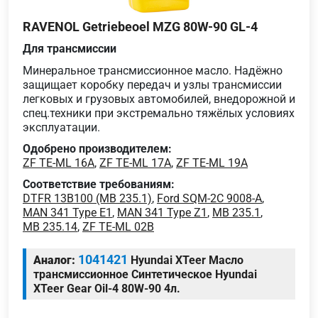
RAVENOL Getriebeoel MZG 80W-90 GL-4
Для трансмиссии
Минеральное трансмиссионное масло. Надёжно
защищает коробку передач и узлы трансмиссии
легковых и грузовых автомобилей, внедорожной и
спец.техники при экстремально тяжёлых условиях
эксплуатации.
Одобрено производителем:
ZF TE-ML 16A
,
ZF TE-ML 17A
,
ZF TE-ML 19A
Соответствие требованиям:
DTFR 13B100 (MB 235.1)
,
Ford SQM-2C 9008-A
,
MAN 341 Type E1
,
MAN 341 Type Z1
,
MB 235.1
,
MB 235.14
,
ZF TE-ML 02B
1041421
Аналог:
Hyundai XTeer Масло
трансмиссионное Синтетическое Hyundai
XTeer Gear Oil-4 80W-90 4л.