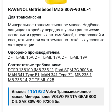
RAVENOL Getriebeoel MZG 80W-90 GL-4
Для трансмиссии
Минеральное трансмиссионное масло. Надёжно
защищает коробку передач и узлы трансмиссии
легковых и грузовых автомобилей, внедорожной и
спец.техники при экстремально тяжёлых условиях
эксплуатации.
Одобрено производителем:
ZF TE-ML 16A
,
ZF TE-ML 17A
,
ZF TE-ML 19A
Соответствие требованиям:
DTFR 13B100 (MB 235.1)
,
Ford SQM-2C 9008-A
,
MAN 341 Type E1
,
MAN 341 Type Z1
,
MB 235.1
,
MB 235.14
,
ZF TE-ML 02B
1161932
Аналог:
Volvo Трансмиссионное
масло Минеральное VOLVO PENTA GEARBOX
OIL SAE 80W-90 97305 5л.