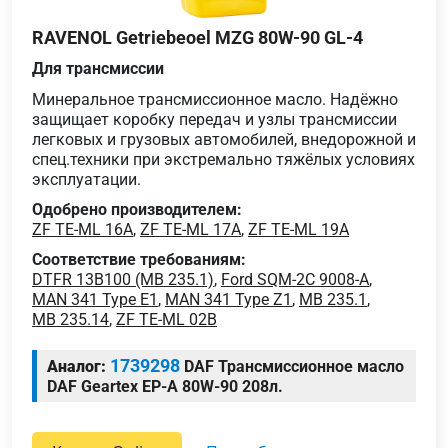
RAVENOL Getriebeoel MZG 80W-90 GL-4
Для трансмиссии
Минеральное трансмиссионное масло. Надёжно
защищает коробку передач и узлы трансмиссии
легковых и грузовых автомобилей, внедорожной и
спец.техники при экстремально тяжёлых условиях
эксплуатации.
Одобрено производителем:
ZF TE-ML 16A
,
ZF TE-ML 17A
,
ZF TE-ML 19A
Соответствие требованиям:
DTFR 13B100 (MB 235.1)
,
Ford SQM-2C 9008-A
,
MAN 341 Type E1
,
MAN 341 Type Z1
,
MB 235.1
,
MB 235.14
,
ZF TE-ML 02B
1739298
Аналог:
DAF Трансмиссионное масло
DAF Geartex EP-A 80W-90 208л.