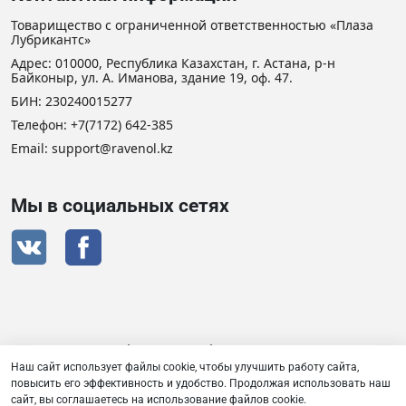
Товарищество с ограниченной ответственностью «Плаза
Лубрикантс»
Адрес: 010000, Республика Казахстан, г. Астана, р-н
Байконыр, ул. А. Иманова, здание 19, оф. 47.
БИН: 230240015277
Телефон:
+7(7172) 642-385
Email: support@ravenol.kz
Мы в социальных сетях
Сертификат дистрибьютора RAVENOL
Наш сайт использует файлы cookie, чтобы улучшить работу сайта,
повысить его эффективность и удобство. Продолжая использовать наш
сайт, вы соглашаетесь на использование файлов cookie.
Товарищество с ограниченной ответственностью «Плаза