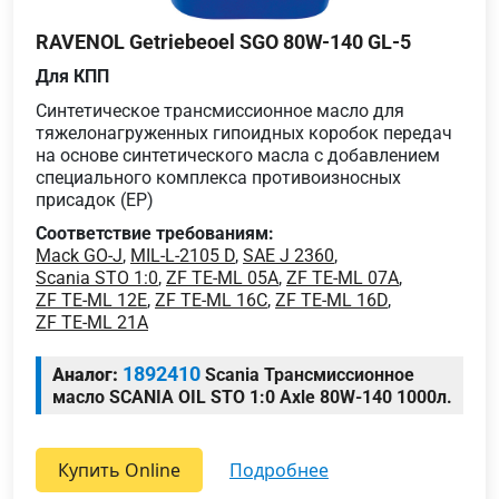
RAVENOL Getriebeoel SGO 80W-140 GL-5
Для КПП
Синтетическое трансмиссионное масло для
тяжелонагруженных гипоидных коробок передач
на основе синтетического масла с добавлением
специального комплекса противоизносных
присадок (ЕР)
Соответствие требованиям:
Mack GO-J
,
MIL-L-2105 D
,
SAE J 2360
,
Scania STO 1:0
,
ZF TE-ML 05A
,
ZF TE-ML 07A
,
ZF TE-ML 12E
,
ZF TE-ML 16C
,
ZF TE-ML 16D
,
ZF TE-ML 21A
1892410
Аналог:
Scania Трансмиссионное
масло SCANIA OIL STO 1:0 Axle 80W-140 1000л.
Купить Online
подробнее