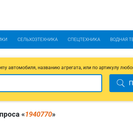
ИКИ
СЕЛЬХОЗТЕХНИКА
СПЕЦТЕХНИКА
ВОДНАЯ Т
 типу автомобиля, названию агрегата, или по артикулу любо
П
проса «
1940770
»