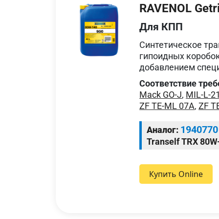
RAVENOL Getr
Для КПП
Синтетическое тр
гипоидных коробок
добавлением специ
Соответствие треб
Mack GO-J
,
MIL-L-2
ZF TE-ML 07A
,
ZF T
1940770
Аналог:
Tranself TRX 80W-
Купить Online