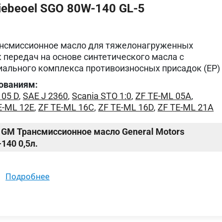
iebeoel SGO 80W-140 GL-5
ансмиссионное масло для тяжелонагруженных
 передач на основе синтетического масла с
ального комплекса противоизносных присадок (ЕР)
ованиям:
105 D
,
SAE J 2360
,
Scania STO 1:0
,
ZF TE-ML 05A
,
E-ML 12E
,
ZF TE-ML 16C
,
ZF TE-ML 16D
,
ZF TE-ML 21A
GM Трансмиссионное масло General Motors
140 0,5л.
подробнее