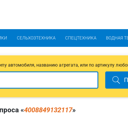
ИКИ
СЕЛЬХОЗТЕХНИКА
СПЕЦТЕХНИКА
ВОДНАЯ Т
 типу автомобиля, названию агрегата, или по артикулу любо
П
проса «
4008849132117
»