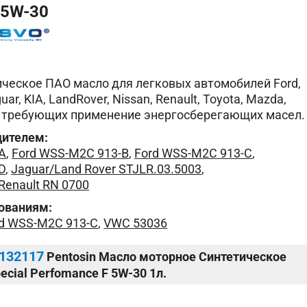
 5W-30
ческое ПАО масло для легковых автомобилей Ford,
uar, KIA, LandRover, Nissan, Renault, Toyota, Mazda,
их, требующих применение энергосберегающих масел.
дителем:
A
,
Ford WSS-M2C 913-B
,
Ford WSS-M2C 913-C
,
D
,
Jaguar/Land Rover STJLR.03.5003
,
Renault RN 0700
ованиям:
d WSS-M2C 913-C
,
VWC 53036
132117
Pentosin Масло моторное Синтетическое
ecial Perfomance F 5W-30 1л.