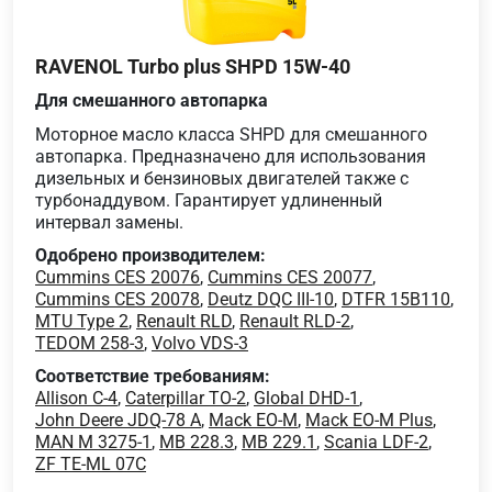
RAVENOL Turbo plus SHPD 15W-40
Для смешанного автопарка
Моторное масло класса SHPD для смешанного
автопарка. Предназначено для использования
дизельных и бензиновых двигателей также с
турбонаддувом. Гарантирует удлиненный
интервал замены.
Одобрено производителем:
Cummins CES 20076
,
Cummins CES 20077
,
Cummins CES 20078
,
Deutz DQC III-10
,
DTFR 15B110
,
MTU Type 2
,
Renault RLD
,
Renault RLD-2
,
TEDOM 258-3
,
Volvo VDS-3
Соответствие требованиям:
Allison C-4
,
Caterpillar TO-2
,
Global DHD-1
,
John Deere JDQ-78 A
,
Mack EO-M
,
Mack EO-M Plus
,
MAN M 3275-1
,
MB 228.3
,
MB 229.1
,
Scania LDF-2
,
ZF TE-ML 07C