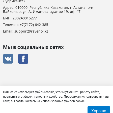
Лубрикантс»
Адрес: 010000, Республика Казахстан, г. Астана, р-н
Байконыр, ул. А. Иманова, здание 19, оф. 47.
БИН: 230240015277
Телефон:
+7(7172) 642-385
Email: support@ravenol.kz
Мы в социальных сетях
Сертификат дистрибьютора RAVENOL
Наш сайт использует файлы cookie, чтобы улучшить работу сайта,
повысить его эффективность и удобство. Продолжая использовать наш
сайт, вы соглашаетесь на использование файлов cookie.
Товарищество с ограниченной ответственностью «Плаза
Лубрикантс» © 2026
Хорошо