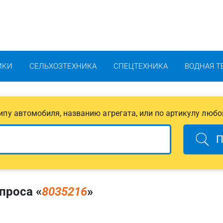
ИКИ
СЕЛЬХОЗТЕХНИКА
СПЕЦТЕХНИКА
ВОДНАЯ Т
 типу автомобиля, названию агрегата, или по артикулу любо
П
проса «
8035216
»