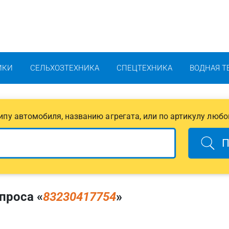
ИКИ
СЕЛЬХОЗТЕХНИКА
СПЕЦТЕХНИКА
ВОДНАЯ Т
 типу автомобиля, названию агрегата, или по артикулу любо
П
проса «
83230417754
»