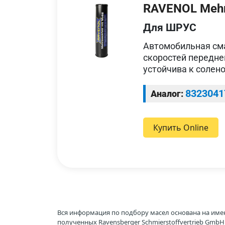
RAVENOL Mehr
Для ШРУС
Автомобильная см
скоростей передн
устойчива к солено
8323041
Аналог:
Купить Online
Вся информация по подбору масел основана на име
полученных Ravensberger Schmierstoffvertrieb Gmb