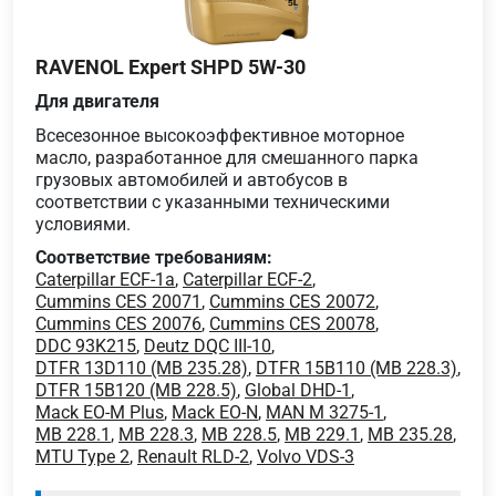
RAVENOL Expert SHPD 5W-30
Для двигателя
Всесезонное высокоэффективное моторное
масло, разработанное для смешанного парка
грузовых автомобилей и автобусов в
соответствии с указанными техническими
условиями.
Соответствие требованиям:
Caterpillar ECF-1a
,
Caterpillar ECF-2
,
Cummins CES 20071
,
Cummins CES 20072
,
Cummins CES 20076
,
Cummins CES 20078
,
DDC 93K215
,
Deutz DQC III-10
,
DTFR 13D110 (MB 235.28)
,
DTFR 15B110 (MB 228.3)
,
DTFR 15B120 (MB 228.5)
,
Global DHD-1
,
Mack EO-M Plus
,
Mack EO-N
,
MAN M 3275-1
,
MB 228.1
,
MB 228.3
,
MB 228.5
,
MB 229.1
,
MB 235.28
,
MTU Type 2
,
Renault RLD-2
,
Volvo VDS-3