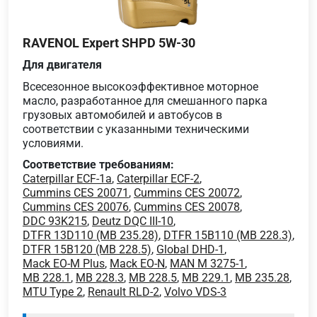
RAVENOL Expert SHPD 5W-30
Для двигателя
Всесезонное высокоэффективное моторное
масло, разработанное для смешанного парка
грузовых автомобилей и автобусов в
соответствии с указанными техническими
условиями.
Соответствие требованиям:
Caterpillar ECF-1a
,
Caterpillar ECF-2
,
Cummins CES 20071
,
Cummins CES 20072
,
Cummins CES 20076
,
Cummins CES 20078
,
DDC 93K215
,
Deutz DQC III-10
,
DTFR 13D110 (MB 235.28)
,
DTFR 15B110 (MB 228.3)
,
DTFR 15B120 (MB 228.5)
,
Global DHD-1
,
Mack EO-M Plus
,
Mack EO-N
,
MAN M 3275-1
,
MB 228.1
,
MB 228.3
,
MB 228.5
,
MB 229.1
,
MB 235.28
,
MTU Type 2
,
Renault RLD-2
,
Volvo VDS-3