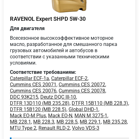
RAVENOL Expert SHPD 5W-30
Для двигателя
Всесезонное высокоэффективное моторное
масло, разработанное для смешанного парка
грузовых автомобилей и автобусов в
соответствии с указанными техническими
условиями.
Соответствие требованиям:
Caterpillar ECF-1a
,
Caterpillar ECF-2
,
Cummins CES 20071
,
Cummins CES 20072
,
Cummins CES 20076
,
Cummins CES 20078
,
DDC 93K215
,
Deutz DQC III-10
,
DTFR 13D110 (MB 235.28)
,
DTFR 15B110 (MB 228.3)
,
DTFR 15B120 (MB 228.5)
,
Global DHD-1
,
Mack EO-M Plus
,
Mack EO-N
,
MAN M 3275-1
,
MB 228.1
,
MB 228.3
,
MB 228.5
,
MB 229.1
,
MB 235.28
,
MTU Type 2
,
Renault RLD-2
,
Volvo VDS-3