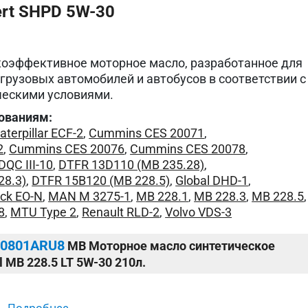
rt SHPD 5W-30
оэффективное моторное масло, разработанное для
грузовых автомобилей и автобусов в соответствии с
ческими условиями.
ованиям:
aterpillar ECF-2
,
Cummins CES 20071
,
2
,
Cummins CES 20076
,
Cummins CES 20078
,
DQC III-10
,
DTFR 13D110 (MB 235.28)
,
28.3)
,
DTFR 15B120 (MB 228.5)
,
Global DHD-1
,
ck EO-N
,
MAN M 3275-1
,
MB 228.1
,
MB 228.3
,
MB 228.5
,
8
,
MTU Type 2
,
Renault RLD-2
,
Volvo VDS-3
90801ARU8
MB Моторное масло синтетическое
l MB 228.5 LT 5W-30 210л.