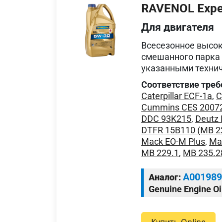
RAVENOL Expe
Для двигателя
Всесезонное высок
смешанного парка 
указанными техни
Соответствие треб
Caterpillar ECF-1a
,
C
Cummins CES 2007
DDC 93K215
,
Deutz 
DTFR 15B110 (MB 2
Mack EO-M Plus
,
Ma
MB 229.1
,
MB 235.2
A00198
Аналог:
Genuine Engine Oi