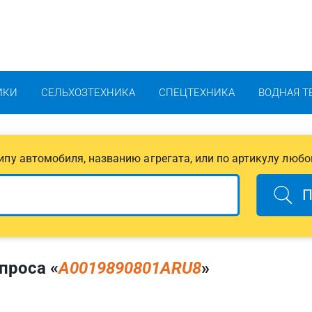
ИКИ
СЕЛЬХОЗТЕХНИКА
СПЕЦТЕХНИКА
ВОДНАЯ Т
 типу автомобиля, названию агрегата, или по артикулу любо
П
проса «
A0019890801ARU8
»