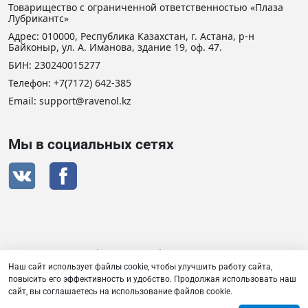
Товарищество с ограниченной ответственностью «Плаза
Лубрикантс»
Адрес: 010000, Республика Казахстан, г. Астана, р-н
Байконыр, ул. А. Иманова, здание 19, оф. 47.
БИН: 230240015277
Телефон:
+7(7172) 642-385
Email: support@ravenol.kz
Мы в социальных сетях
Сертификат дистрибьютора RAVENOL
Наш сайт использует файлы cookie, чтобы улучшить работу сайта,
повысить его эффективность и удобство. Продолжая использовать наш
сайт, вы соглашаетесь на использование файлов cookie.
Товарищество с ограниченной ответственностью «Плаза
Лубрикантс» © 2026