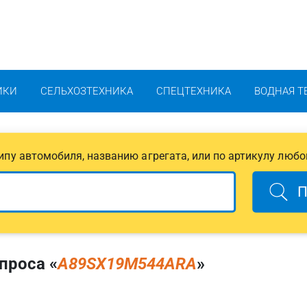
ИКИ
СЕЛЬХОЗТЕХНИКА
СПЕЦТЕХНИКА
ВОДНАЯ Т
 типу автомобиля, названию агрегата, или по артикулу любо
П
проса «
A89SX19M544ARA
»