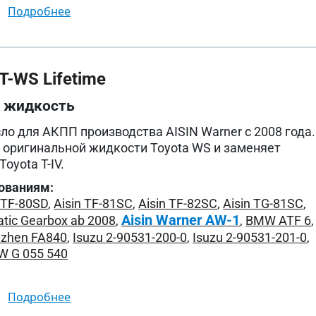
подробнее
-WS Lifetime
я жидкость
ло для АКПП производства AISIN Warner с 2008 года.
 оригинальной жидкости Toyota WS и заменяет
oyota T-IV.
ованиям:
 TF-80SD
,
Aisin TF-81SC
,
Aisin TF-82SC
,
Aisin TG-81SC
,
Aisin Warner AW-1
atic Gearbox ab 2008
,
,
BMW ATF 6
,
uzhen FA840
,
Isuzu 2-90531-200-0
,
Isuzu 2-90531-201-0
,
W G 055 540
подробнее