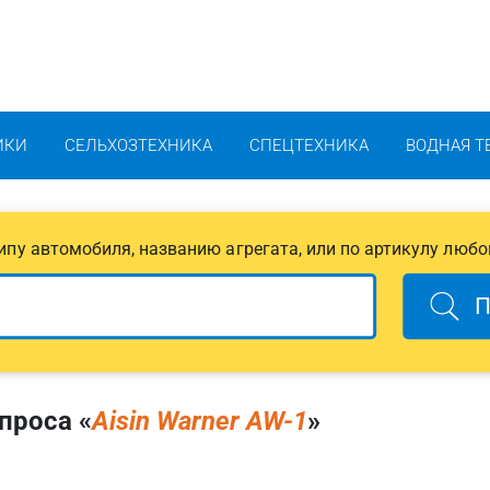
ИКИ
СЕЛЬХОЗТЕХНИКА
СПЕЦТЕХНИКА
ВОДНАЯ Т
 типу автомобиля, названию агрегата, или по артикулу любо
П
проса «
Aisin Warner AW-1
»