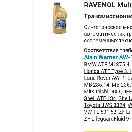
RAVENOL Multi
Трансмиссионн
Синтетическое мн
автоматических тр
современных техно
Соответствие треб
Aisin Warner AW-
BMW ATF M1375.4
,
Honda ATF Type 3.1
Land Rover AW -1
,
L
MB 236.14
,
MB 236.
Mitsubishi DIA QUE
Shell ATF 134
,
Shell
Toyota JWS 3324
,
V
VW TL 601 62
,
ZF Li
ZF LifeguardFluid 9 