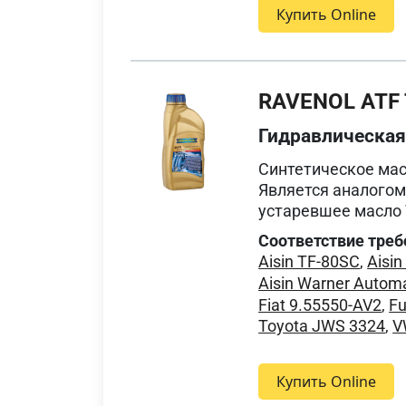
Купить Online
RAVENOL ATF T
Гидравлическа
Синтетическое мас
Является аналогом
устаревшее масло T
Соответствие треб
Aisin TF-80SC
,
Aisin
Aisin Warner Autom
Fiat 9.55550-AV2
,
F
Toyota JWS 3324
,
V
Купить Online