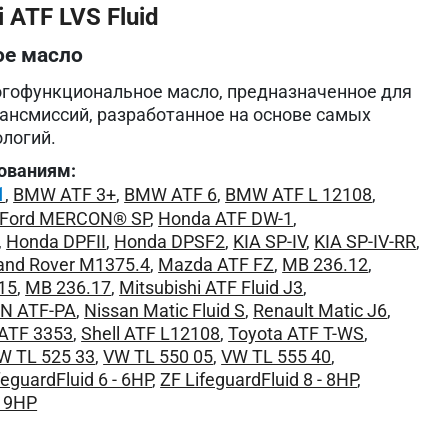
 ATF LVS Fluid
ое масло
огофункциональное масло, предназначенное для
ансмиссий, разработанное на основе самых
логий.
ованиям:
1
,
BMW ATF 3+
,
BMW ATF 6
,
BMW ATF L 12108
,
Ford MERCON® SP
,
Honda ATF DW-1
,
,
Honda DPFII
,
Honda DPSF2
,
KIA SP-IV
,
KIA SP-IV-RR
,
and Rover M1375.4
,
Mazda ATF FZ
,
MB 236.12
,
15
,
MB 236.17
,
Mitsubishi ATF Fluid J3
,
EN ATF-PA
,
Nissan Matic Fluid S
,
Renault Matic J6
,
 ATF 3353
,
Shell ATF L12108
,
Toyota ATF T-WS
,
W TL 525 33
,
VW TL 550 05
,
VW TL 555 40
,
feguardFluid 6 - 6HP
,
ZF LifeguardFluid 8 - 8HP
,
- 9HP