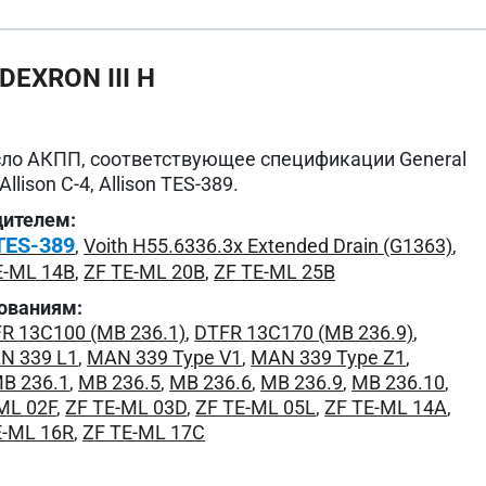
DEXRON III H
ло АКПП, соответствующее спецификации General
Allison C-4, Allison TES-389.
дителем:
 TES-389
,
Voith H55.6336.3x Extended Drain (G1363)
,
E-ML 14B
,
ZF TE-ML 20B
,
ZF TE-ML 25B
ованиям:
R 13C100 (MB 236.1)
,
DTFR 13C170 (MB 236.9)
,
N 339 L1
,
MAN 339 Type V1
,
MAN 339 Type Z1
,
B 236.1
,
MB 236.5
,
MB 236.6
,
MB 236.9
,
MB 236.10
,
ML 02F
,
ZF TE-ML 03D
,
ZF TE-ML 05L
,
ZF TE-ML 14A
,
E-ML 16R
,
ZF TE-ML 17C