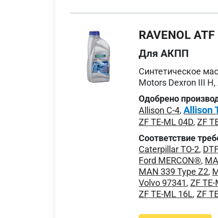
RAVENOL ATF 
Для АКПП
Cинтетическое мас
Motors Dexron III H, 
Одобрено произво
Allison
Allison C-4
,
ZF TE-ML 04D
,
ZF T
Соответствие треб
Caterpillar TO-2
,
DTF
Ford MERCON®
,
MA
MAN 339 Type Z2
,
M
Volvo 97341
,
ZF TE-
ZF TE-ML 16L
,
ZF T