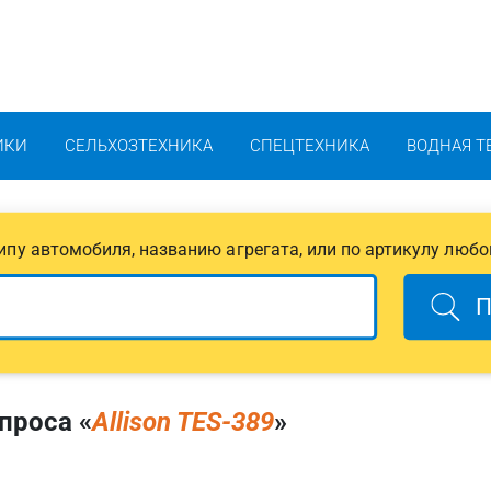
ИКИ
СЕЛЬХОЗТЕХНИКА
СПЕЦТЕХНИКА
ВОДНАЯ Т
 типу автомобиля, названию агрегата, или по артикулу любо
П
проса «
Allison TES-389
»