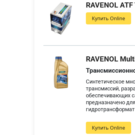
RAVENOL ATF T
Купить Online
RAVENOL Multi
Трансмиссионн
Синтетическое мн
трансмиссий, разр
обеспечивающих с
предназначено для
гидротрансформато
Купить Online