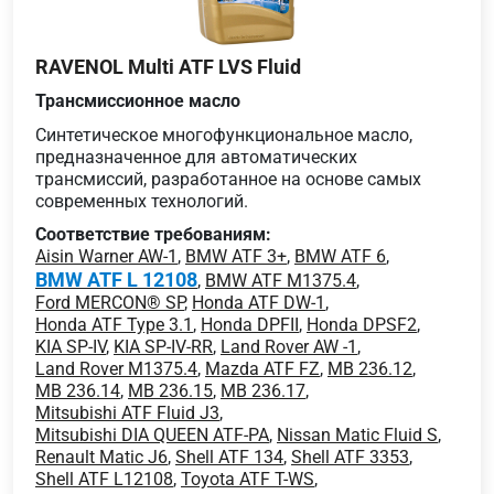
RAVENOL Multi ATF LVS Fluid
Трансмиссионное масло
Синтетическое многофункциональное масло,
предназначенное для автоматических
трансмиссий, разработанное на основе самых
современных технологий.
Соответствие требованиям:
Aisin Warner AW-1
,
BMW ATF 3+
,
BMW ATF 6
,
BMW ATF L 12108
,
BMW ATF M1375.4
,
Ford MERCON® SP
,
Honda ATF DW-1
,
Honda ATF Type 3.1
,
Honda DPFII
,
Honda DPSF2
,
KIA SP-IV
,
KIA SP-IV-RR
,
Land Rover AW -1
,
Land Rover M1375.4
,
Mazda ATF FZ
,
MB 236.12
,
MB 236.14
,
MB 236.15
,
MB 236.17
,
Mitsubishi ATF Fluid J3
,
Mitsubishi DIA QUEEN ATF-PA
,
Nissan Matic Fluid S
,
Renault Matic J6
,
Shell ATF 134
,
Shell ATF 3353
,
Shell ATF L12108
,
Toyota ATF T-WS
,