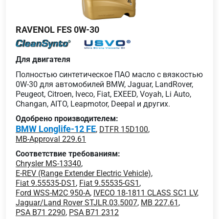
RAVENOL FES 0W-30
Для двигателя
Полностью синтетическое ПАО масло с вязкостью
0W-30 для автомобилей BMW, Jaguar, LandRover,
Peugeot, Citroen, Iveco, Fiat, EXEED, Voyah, Li Auto,
Changan, AITO, Leapmotor, Deepal и других.
Одобрено производителем:
BMW Longlife-12 FE
,
DTFR 15D100
,
MB-Approval 229.61
Соответствие требованиям:
Chrysler MS-13340
,
E-REV (Range Extender Electric Vehicle)
,
Fiat 9.55535-DS1
,
Fiat 9.55535-GS1
,
Ford WSS-M2C 950-A
,
IVECO 18-1811 CLASS SC1 LV
,
Jaguar/Land Rover STJLR.03.5007
,
MB 227.61
,
PSA B71 2290
,
PSA B71 2312