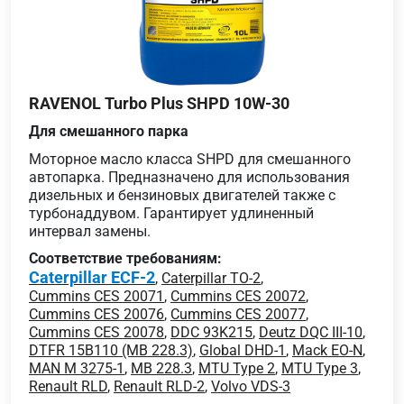
RAVENOL Turbo Plus SHPD 10W-30
Для смешанного парка
Моторное масло класса SHPD для смешанного
автопарка. Предназначено для использования
дизельных и бензиновых двигателей также с
турбонаддувом. Гарантирует удлиненный
интервал замены.
Соответствие требованиям:
Caterpillar ECF-2
,
Caterpillar TO-2
,
Cummins CES 20071
,
Cummins CES 20072
,
Cummins CES 20076
,
Cummins CES 20077
,
Cummins CES 20078
,
DDC 93K215
,
Deutz DQC III-10
,
DTFR 15B110 (MB 228.3)
,
Global DHD-1
,
Mack EO-N
,
MAN M 3275-1
,
MB 228.3
,
MTU Type 2
,
MTU Type 3
,
Renault RLD
,
Renault RLD-2
,
Volvo VDS-3