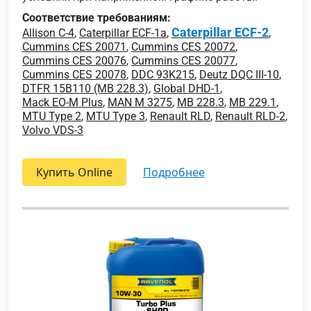
Соответствие требованиям:
Caterpillar ECF-2
Allison C-4
,
Caterpillar ECF-1a
,
,
Cummins CES 20071
,
Cummins CES 20072
,
Cummins CES 20076
,
Cummins CES 20077
,
Cummins CES 20078
,
DDC 93K215
,
Deutz DQC III-10
,
DTFR 15B110 (MB 228.3)
,
Global DHD-1
,
Mack EO-M Plus
,
MAN M 3275
,
MB 228.3
,
MB 229.1
,
MTU Type 2
,
MTU Type 3
,
Renault RLD
,
Renault RLD-2
,
Volvo VDS-3
Купить Online
подробнее