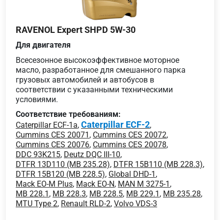
RAVENOL Expert SHPD 5W-30
Для двигателя
Всесезонное высокоэффективное моторное
масло, разработанное для смешанного парка
грузовых автомобилей и автобусов в
соответствии с указанными техническими
условиями.
Соответствие требованиям:
Caterpillar ECF-2
Caterpillar ECF-1a
,
,
Cummins CES 20071
,
Cummins CES 20072
,
Cummins CES 20076
,
Cummins CES 20078
,
DDC 93K215
,
Deutz DQC III-10
,
DTFR 13D110 (MB 235.28)
,
DTFR 15B110 (MB 228.3)
,
DTFR 15B120 (MB 228.5)
,
Global DHD-1
,
Mack EO-M Plus
,
Mack EO-N
,
MAN M 3275-1
,
MB 228.1
,
MB 228.3
,
MB 228.5
,
MB 229.1
,
MB 235.28
,
MTU Type 2
,
Renault RLD-2
,
Volvo VDS-3