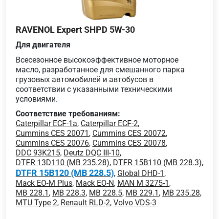
RAVENOL Expert SHPD 5W-30
Для двигателя
Всесезонное высокоэффективное моторное
масло, разработанное для смешанного парка
грузовых автомобилей и автобусов в
соответствии с указанными техническими
условиями.
Соответствие требованиям:
Caterpillar ECF-1a
,
Caterpillar ECF-2
,
Cummins CES 20071
,
Cummins CES 20072
,
Cummins CES 20076
,
Cummins CES 20078
,
DDC 93K215
,
Deutz DQC III-10
,
DTFR 13D110 (MB 235.28)
,
DTFR 15B110 (MB 228.3)
,
DTFR 15B120 (MB 228.5)
,
Global DHD-1
,
Mack EO-M Plus
,
Mack EO-N
,
MAN M 3275-1
,
MB 228.1
,
MB 228.3
,
MB 228.5
,
MB 229.1
,
MB 235.28
,
MTU Type 2
,
Renault RLD-2
,
Volvo VDS-3