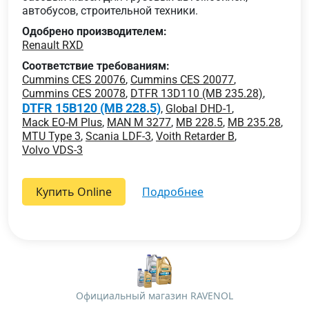
автобусов, строительной техники.
Одобрено производителем:
Renault RXD
Соответствие требованиям:
Cummins CES 20076
,
Cummins CES 20077
,
Cummins CES 20078
,
DTFR 13D110 (MB 235.28)
,
DTFR 15B120 (MB 228.5)
,
Global DHD-1
,
Mack EO-M Plus
,
MAN M 3277
,
MB 228.5
,
MB 235.28
,
MTU Type 3
,
Scania LDF-3
,
Voith Retarder B
,
Volvo VDS-3
Купить Online
подробнее
Официальный магазин RAVENOL