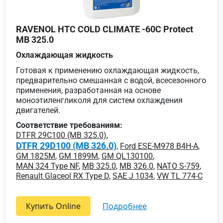
RAVENOL HTC COLD CLIMATE -60C Protect
MB 325.0
Охлаждающая жидкость
Готовая к применению охлаждающая жидкость,
предварительно смешанная с водой, всесезонного
применения, разработанная на основе
моноэтиленгликоля для систем охлаждения
двигателей.
Соответствие требованиям:
DTFR 29C100 (MB 325.0)
,
DTFR 29D100 (MB 326.0)
,
Ford ESE-M978 B4H-A
,
GM 1825M
,
GM 1899M
,
GM QL130100
,
MAN 324 Type NF
,
MB 325.0
,
MB 326.0
,
NATO S-759
,
Renault Glaceol RX Type D
,
SAE J 1034
,
VW TL 774-C
Купить Online
подробнее