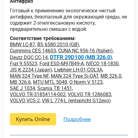
Антифриз
Готовый к применению экологически чистый
антифриз, безопасный для окружающей среды, не
содержит 2-этилгексановую кислоту,
предварительно смешан с водой.
Соответствие требованиям:
BMW LC-87
,
BS 6580:2010 (GB)
,
Cummins CES 14603
,
CUNA NC 956-16 (Italien)
,
DTFR 29D100 (MB 326.0)
Deutz DQC CC-14
,
,
Fiat 9.55523
,
Ford ESD-M97B49-A
,
IVECO 18-1830
,
JIS K 2234 (Japan)
,
Liebherr LH-01-COL3A
,
MAN 324 Type NF
,
MAN 324 Type Si-OAT
,
MB 326.0
,
MB 326.6
,
MTU MTL 5048
,
O Norm V 5123
,
SAE J 1034
,
Scania TB 1451
,
VOLVO TR-31854114-002
,
VOLVO TR 1286083
,
VOLVO VCS-2
,
VW L 774-L (entspricht G12evo)
Купить Online
подробнее