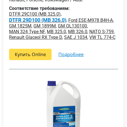
Соответствие требованиям:
DTFR 29C100 (MB 325.0)
,
DTFR 29D100 (MB 326.0)
,
Ford ESE-M978 B4H-A
,
GM 1825M
,
GM 1899M
,
GM QL130100
,
MAN 324 Type NF
,
MB 325.0
,
MB 326.0
,
NATO S-759
,
Renault Glaceol RX Type D
,
SAE J 1034
,
VW TL 774-C
Купить Online
подробнее