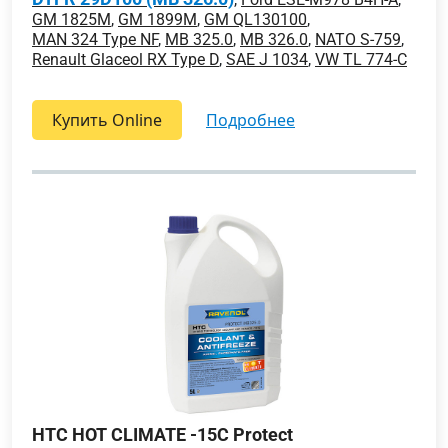
GM 1825M
,
GM 1899M
,
GM QL130100
,
MAN 324 Type NF
,
MB 325.0
,
MB 326.0
,
NATO S-759
,
Renault Glaceol RX Type D
,
SAE J 1034
,
VW TL 774-C
Купить Online
подробнее
HTC HOT CLIMATE -15C Protect