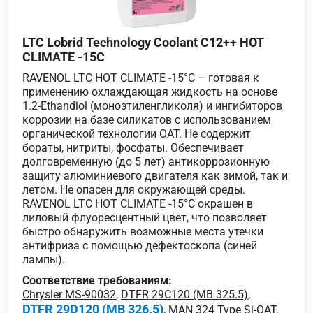
LTC Lobrid Technology Coolant C12++ HOT
CLIMATE -15C
RAVENOL LTC HOT CLIMATE -15°C – готовая к
применению охлаждающая жидкость на основе
1.2-Ethandiol (моноэтиленгликоля) и ингибиторов
коррозии на базе силикатов с использованием
органической технологии OAT. Не содержит
бораты, нитриты, фосфаты. Обеспечивает
долговременную (до 5 лет) антикоррозионную
защиту алюминиевого двигателя как зимой, так и
летом. Не опасен для окружающей среды.
RAVENOL LTC HOT CLIMATE -15°C окрашен в
лиловый флуоресцентный цвет, что позволяет
быстро обнаружить возможные места утечки
антифриза с помощью дефектоскопа (синей
лампы).
Соответствие требованиям:
Chrysler MS-90032
,
DTFR 29C120 (MB 325.5)
,
DTFR 29D120 (MB 326.5)
,
MAN 324 Type Si-OAT
,