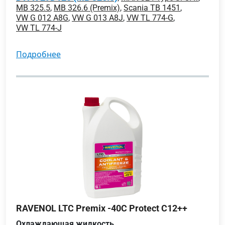
MB 325.5
,
MB 326.6 (Premix)
,
Scania TB 1451
,
VW G 012 A8G
,
VW G 013 A8J
,
VW TL 774-G
,
VW TL 774-J
подробнее
RAVENOL LTC Premix -40C Protect C12++
Охлаждающая жидкость