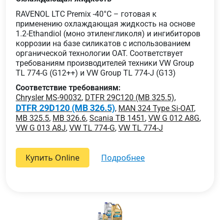
RAVENOL LTC Premix -40°C – готовая к
применению охлаждающая жидкость на основе
1.2-Ethandiol (моно этиленгликоля) и ингибиторов
коррозии на базе силикатов с использованием
органической технологии OAT. Соответствует
требованиям производителей техники VW Group
TL 774-G (G12++) и VW Group TL 774-J (G13)
Соответствие требованиям:
Chrysler MS-90032
,
DTFR 29C120 (MB 325.5)
,
DTFR 29D120 (MB 326.5)
,
MAN 324 Type Si-OAT
,
MB 325.5
,
MB 326.6
,
Scania TB 1451
,
VW G 012 A8G
,
VW G 013 A8J
,
VW TL 774-G
,
VW TL 774-J
Купить Online
подробнее