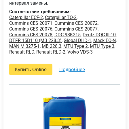
интервал замены.
Соответствие требованиям:
Caterpillar ECF-2
,
Caterpillar TO-2
,
Cummins CES 20071
,
Cummins CES 20072
,
Cummins CES 20076
,
Cummins CES 20077
,
Cummins CES 20078
,
DDC 93K215
,
Deutz DQC III-10
,
DTFR 15B110 (MB 228.3)
,
Global DHD-1
,
Mack EO-N
,
MAN M 3275-1
,
MB 228.3
,
MTU Type 2
,
MTU Type 3
,
Renault RLD
,
Renault RLD-2
,
Volvo VDS-3
Купить Online
подробнее