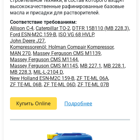
строительной техники, в состав которого входят
высококачественные рафинированные базовые
масла и присадки для растворителей.
Соответствие требованиям:
Allison C-4
,
Caterpillar TO-2
,
DTFR 15B110 (MB 228.3)
,
Ford ESN-M2C 159-B
,
ISO VG 68 HVLP
,
John Deere J27
,
Kompressorenöl: Holman Compair Kompressor
,
MAN 270
,
Massey Ferguson CMS M1139
,
Massey Ferguson CMS M1144
,
Massey Ferguson CMS M1145
,
MB 227.1
,
MB 228.1
,
MB 228.3
,
MIL-L-2104 D
,
New Holland ESN-M2C 159-B
,
ZF TE-ML 06A
,
ZF TE-ML 06B
,
ZF TE-ML 06D
,
ZF TE-ML 07B
Купить Online
подробнее