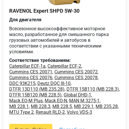
RAVENOL Expert SHPD 5W-30
Для двигателя
Всесезонное высокоэффективное моторное
масло, разработанное для смешанного парка
грузовых автомобилей и автобусов в
соответствии с указанными техническими
условиями.
Соответствие требованиям:
Caterpillar ECF-1a
,
Caterpillar ECF-2
,
Cummins CES 20071
,
Cummins CES 20072
,
Cummins CES 20076
,
Cummins CES 20078
,
DDC 93K215
,
Deutz DQC III-10
,
DTFR 13D110 (MB 235.28)
,
DTFR 15B110 (MB 228.3)
,
DTFR 15B120 (MB 228.5)
,
Global DHD-1
,
Mack EO-M Plus
,
Mack EO-N
,
MAN M 3275-1
,
MB 228.1
,
MB 228.3
,
MB 228.5
,
MB 229.1
,
MB 235.28
,
MTU Type 2
,
Renault RLD-2
,
Volvo VDS-3