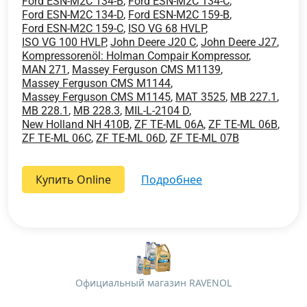
Ford ESN-M2C 134-B
,
Ford ESN-M2C 134-C
,
Ford ESN-M2C 134-D
,
Ford ESN-M2C 159-B
,
Ford ESN-M2C 159-C
,
ISO VG 68 HVLP
,
ISO VG 100 HVLP
,
John Deere J20 C
,
John Deere J27
,
Kompressorenöl: Holman Compair Kompressor
,
MAN 271
,
Massey Ferguson CMS M1139
,
Massey Ferguson CMS M1144
,
Massey Ferguson CMS M1145
,
MAT 3525
,
MB 227.1
,
MB 228.1
,
MB 228.3
,
MIL-L-2104 D
,
New Holland NH 410B
,
ZF TE-ML 06A
,
ZF TE-ML 06B
,
ZF TE-ML 06C
,
ZF TE-ML 06D
,
ZF TE-ML 07B
Купить Online
подробнее
Официальный магазин RAVENOL