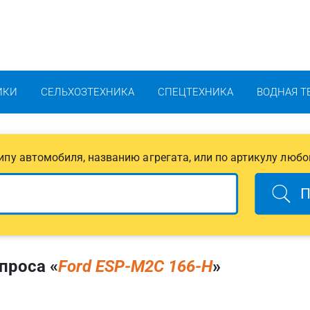
ИКИ
СЕЛЬХОЗТЕХНИКА
СПЕЦТЕХНИКА
ВОДНАЯ Т
 типу автомобиля, названию агрегата, или по артикулу любо
П
проса «
Ford ESP-M2C 166-H
»