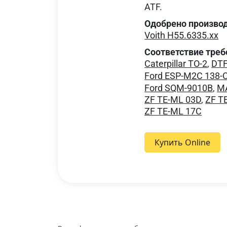
ATF.
Одобрено произво
Voith H55.6335.xx
Соответствие треб
Caterpillar TO-2
,
DTF
Ford ESP-M2C 138-
Ford SQM-9010B
,
MA
ZF TE-ML 03D
,
ZF T
ZF TE-ML 17C
Купить Online