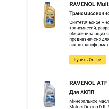
RAVENOL Multi
Трансмиссионн
Синтетическое мн
трансмиссий, разр
обеспечивающих с
предназначено для
гидротрансформато
Купить Online
RAVENOL ATF D
Для АКПП
Минеральное масло
Motors Dexron D I