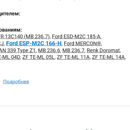
дителем:
ованиям:
R 13C140 (MB 236.7)
,
Ford ESD-M2C 185-A
,
Ford ESP-M2C 166-H
CJ
,
,
Ford MERCON®
,
N 339 Type Z1
,
MB 236.6
,
MB 236.7
,
Renk Doromat
,
E-ML 04D
,
ZF TE-ML 05L
,
ZF TE-ML 11A
,
ZF TE-ML 14A
,
подробнее