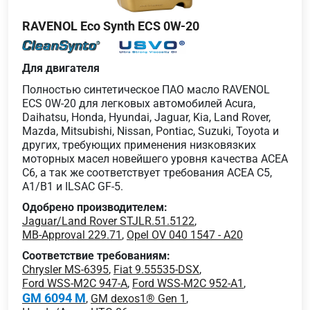
RAVENOL Eco Synth ECS 0W-20
Для двигателя
Полностью синтетическое ПАО масло RAVENOL
ECS 0W-20 для легковых автомобилей Acura,
Daihatsu, Honda, Hyundai, Jaguar, Kia, Land Rover,
Mazda, Mitsubishi, Nissan, Pontiac, Suzuki, Toyota и
других, требующих применения низковязких
моторных масел новейшего уровня качества ACEA
C6, а так же соответствует требования ACEA C5,
A1/B1 и ILSAC GF-5.
Одобрено производителем:
Jaguar/Land Rover STJLR.51.5122
,
MB-Approval 229.71
,
Opel OV 040 1547 - A20
Соответствие требованиям:
Chrysler MS-6395
,
Fiat 9.55535-DSX
,
Ford WSS-M2C 947-A
,
Ford WSS-M2C 952-A1
,
GM 6094 M
,
GM dexos1® Gen 1
,