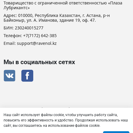
Товарищество с ограниченной ответственностью «Плаза
Лубрикантс»
Адрес: 010000, Республика Казахстан, г. Астана, р-н
Байконыр, ул. А. Иманова, здание 19, оф. 47.
БИН: 230240015277
Телефон:
+7(7172) 642-385
Email: support@ravenol.kz
Мы в социальных сетях
Сертификат дистрибьютора RAVENOL
Наш сайт использует файлы cookie, чтобы улучшить работу сайта,
повысить его эффективность и удобство. Продолжая использовать наш
сайт, вы соглашаетесь на использование файлов cookie.
Товарищество с ограниченной ответственностью «Плаза
Лубрикантс» © 2026