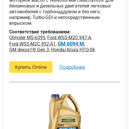
моторное масло с технологией CleanSynto® для
бензиновых и дизельных двигателей легковых
автомобилей с турбонаддувом и без него,
например, Turbo-GDI и непосредственным
впрыском.
Соответствие требованиям:
Chrysler MS-6395
,
Ford WSS-M2C 947-A
,
GM 6094 M
Ford WSS-M2C 952-A1
,
,
GM dexos1® Gen 3
,
Honda/Acura HTO-06
Купить Online
подробнее