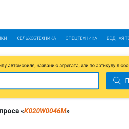
ИКИ
СЕЛЬХОЗТЕХНИКА
СПЕЦТЕХНИКА
ВОДНАЯ Т
 типу автомобиля, названию агрегата, или по артикулу любо
П
проса «
K020W0046M
»