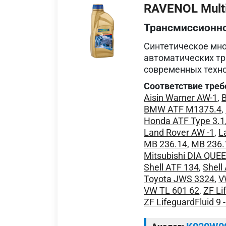
RAVENOL Multi
Трансмиссионн
Синтетическое мн
автоматических тр
современных техно
Соответствие треб
Aisin Warner AW-1
,
BMW ATF M1375.4
,
Honda ATF Type 3.1
Land Rover AW -1
,
L
MB 236.14
,
MB 236.
Mitsubishi DIA QUE
Shell ATF 134
,
Shell
Toyota JWS 3324
,
V
VW TL 601 62
,
ZF Li
ZF LifeguardFluid 9 