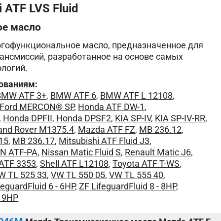
 ATF LVS Fluid
ое масло
огофункциональное масло, предназначенное для
ансмиссий, разработанное на основе самых
логий.
ованиям:
BMW ATF 3+
,
BMW ATF 6
,
BMW ATF L 12108
,
Ford MERCON® SP
,
Honda ATF DW-1
,
,
Honda DPFII
,
Honda DPSF2
,
KIA SP-IV
,
KIA SP-IV-RR
,
and Rover M1375.4
,
Mazda ATF FZ
,
MB 236.12
,
15
,
MB 236.17
,
Mitsubishi ATF Fluid J3
,
EN ATF-PA
,
Nissan Matic Fluid S
,
Renault Matic J6
,
 ATF 3353
,
Shell ATF L12108
,
Toyota ATF T-WS
,
W TL 525 33
,
VW TL 550 05
,
VW TL 555 40
,
feguardFluid 6 - 6HP
,
ZF LifeguardFluid 8 - 8HP
,
- 9HP