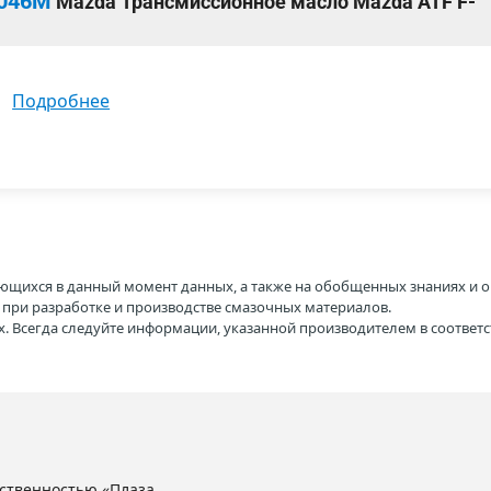
046M
Mazda Трансмиссионное масло Mazda ATF F-
подробнее
ющихся в данный момент данных, а также на обобщенных знаниях и о
H при разработке и производстве смазочных материалов.
. Всегда следуйте информации, указанной производителем в соотве
ственностью «Плаза