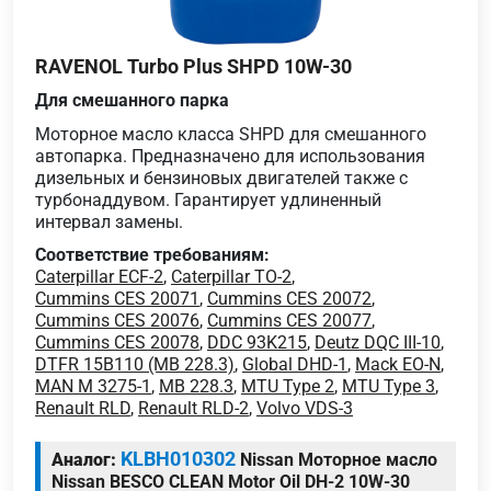
RAVENOL Turbo Plus SHPD 10W-30
Для смешанного парка
Моторное масло класса SHPD для смешанного
автопарка. Предназначено для использования
дизельных и бензиновых двигателей также с
турбонаддувом. Гарантирует удлиненный
интервал замены.
Соответствие требованиям:
Caterpillar ECF-2
,
Caterpillar TO-2
,
Cummins CES 20071
,
Cummins CES 20072
,
Cummins CES 20076
,
Cummins CES 20077
,
Cummins CES 20078
,
DDC 93K215
,
Deutz DQC III-10
,
DTFR 15B110 (MB 228.3)
,
Global DHD-1
,
Mack EO-N
,
MAN M 3275-1
,
MB 228.3
,
MTU Type 2
,
MTU Type 3
,
Renault RLD
,
Renault RLD-2
,
Volvo VDS-3
KLBH010302
Аналог:
Nissan Моторное масло
Nissan BESCO CLEAN Motor Oil DH-2 10W-30