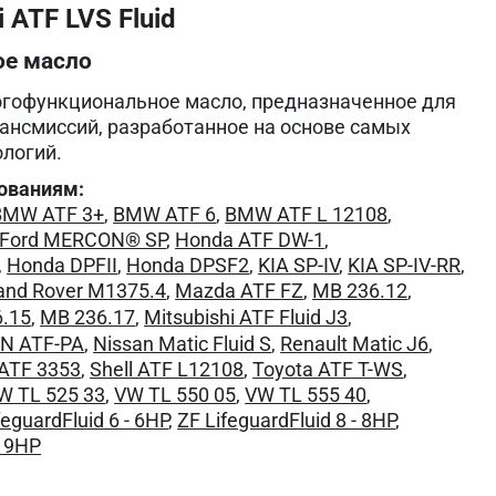
 ATF LVS Fluid
ое масло
огофункциональное масло, предназначенное для
ансмиссий, разработанное на основе самых
логий.
ованиям:
BMW ATF 3+
,
BMW ATF 6
,
BMW ATF L 12108
,
Ford MERCON® SP
,
Honda ATF DW-1
,
,
Honda DPFII
,
Honda DPSF2
,
KIA SP-IV
,
KIA SP-IV-RR
,
and Rover M1375.4
,
Mazda ATF FZ
,
MB 236.12
,
.15
,
MB 236.17
,
Mitsubishi ATF Fluid J3
,
EN ATF-PA
,
Nissan Matic Fluid S
,
Renault Matic J6
,
 ATF 3353
,
Shell ATF L12108
,
Toyota ATF T-WS
,
W TL 525 33
,
VW TL 550 05
,
VW TL 555 40
,
feguardFluid 6 - 6HP
,
ZF LifeguardFluid 8 - 8HP
,
- 9HP