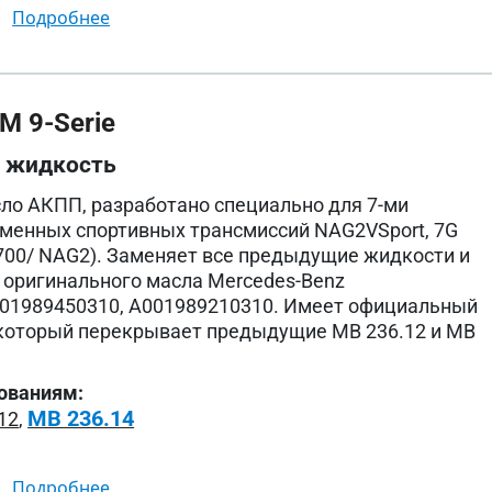
подробнее
M 9-Serie
я жидкость
ло АКПП, разработано специально для 7-ми
менных спортивных трансмиссий NAG2VSport, 7G
A 700/ NAG2). Заменяет все предыдущие жидкости и
 оригинального масла Mercedes-Benz
001989450310, A001989210310. Имеет официальный
 который перекрывает предыдущие MB 236.12 и MB
ованиям:
MB 236.14
12
,
подробнее