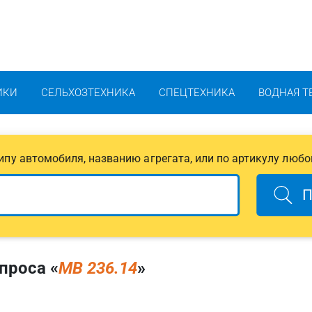
ИКИ
СЕЛЬХОЗТЕХНИКА
СПЕЦТЕХНИКА
ВОДНАЯ Т
 типу автомобиля, названию агрегата, или по артикулу любо
П
проса «
MB 236.14
»