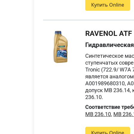
Купить Online
RAVENOL ATF 
Гидравлическа
Синтетическое мас
ступенчатых совре
Tronic (722.9/ W7
является аналогом
A001989680310, A
допуск MB 236.14,
236.10.
Соответствие треб
MB 236.10
,
MB 236.
Купить Online