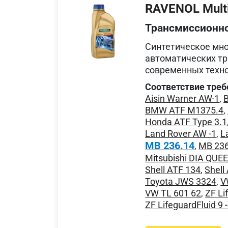
RAVENOL Multi
Трансмиссионн
Синтетическое мн
автоматических тр
современных техно
Соответствие треб
Aisin Warner AW-1
,
BMW ATF M1375.4
,
Honda ATF Type 3.1
Land Rover AW -1
,
L
MB 236.14
,
MB 236
Mitsubishi DIA QUE
Shell ATF 134
,
Shell
Toyota JWS 3324
,
V
VW TL 601 62
,
ZF Li
ZF LifeguardFluid 9 