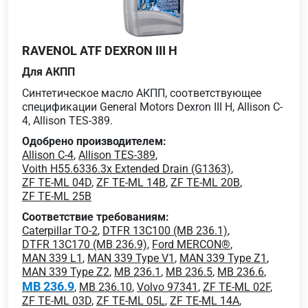
RAVENOL ATF DEXRON III H
Для АКПП
Cинтетическое масло АКПП, соответствующее
спецификации General Motors Dexron III H, Allison C-
4, Allison TES-389.
Одобрено производителем:
Allison C-4
,
Allison TES-389
,
Voith H55.6336.3x Extended Drain (G1363)
,
ZF TE-ML 04D
,
ZF TE-ML 14B
,
ZF TE-ML 20B
,
ZF TE-ML 25B
Соответствие требованиям:
Caterpillar TO-2
,
DTFR 13C100 (MB 236.1)
,
DTFR 13C170 (MB 236.9)
,
Ford MERCON®
,
MAN 339 L1
,
MAN 339 Type V1
,
MAN 339 Type Z1
,
MAN 339 Type Z2
,
MB 236.1
,
MB 236.5
,
MB 236.6
,
MB 236.9
,
MB 236.10
,
Volvo 97341
,
ZF TE-ML 02F
,
ZF TE-ML 03D
,
ZF TE-ML 05L
,
ZF TE-ML 14A
,