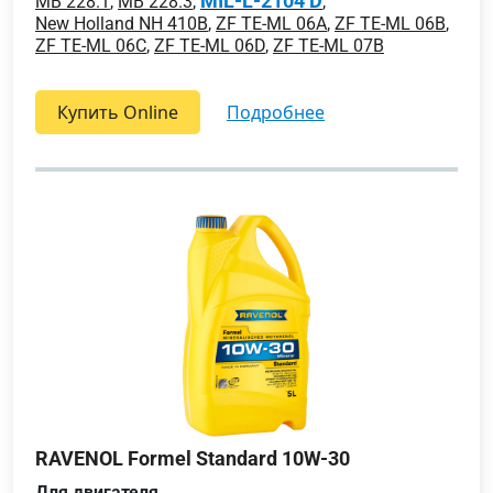
MIL-L-2104 D
MB 228.1
,
MB 228.3
,
,
New Holland NH 410B
,
ZF TE-ML 06A
,
ZF TE-ML 06B
,
ZF TE-ML 06C
,
ZF TE-ML 06D
,
ZF TE-ML 07B
Купить Online
подробнее
RAVENOL Formel Standard 10W-30
Для двигателя