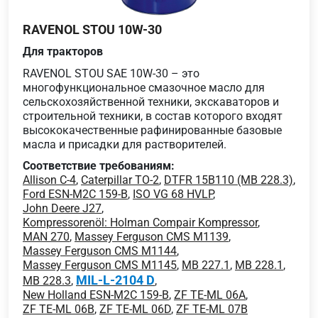
RAVENOL STOU 10W-30
Для тракторов
RAVENOL STOU SAE 10W-30 – это
многофункциональное смазочное масло для
сельскохозяйственной техники, экскаваторов и
строительной техники, в состав которого входят
высококачественные рафинированные базовые
масла и присадки для растворителей.
Соответствие требованиям:
Allison C-4
,
Caterpillar TO-2
,
DTFR 15B110 (MB 228.3)
,
Ford ESN-M2C 159-B
,
ISO VG 68 HVLP
,
John Deere J27
,
Kompressorenöl: Holman Compair Kompressor
,
MAN 270
,
Massey Ferguson CMS M1139
,
Massey Ferguson CMS M1144
,
Massey Ferguson CMS M1145
,
MB 227.1
,
MB 228.1
,
MIL-L-2104 D
MB 228.3
,
,
New Holland ESN-M2C 159-B
,
ZF TE-ML 06A
,
ZF TE-ML 06B
,
ZF TE-ML 06D
,
ZF TE-ML 07B