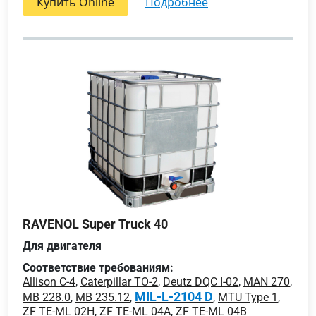
Купить Online
подробнее
RAVENOL Super Truck 40
Для двигателя
Соответствие требованиям:
Allison C-4
,
Caterpillar TO-2
,
Deutz DQC I-02
,
MAN 270
,
MIL-L-2104 D
MB 228.0
,
MB 235.12
,
,
MTU Type 1
,
ZF TE-ML 02H
,
ZF TE-ML 04A
,
ZF TE-ML 04B