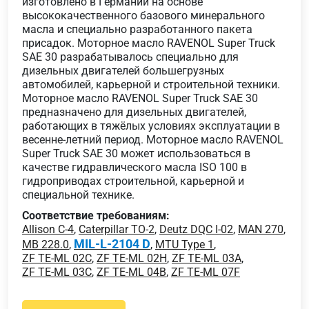
изготовлено в Германии на основе
высококачественного базового минерального
масла и специально разработанного пакета
присадок. Моторное масло RAVENOL Super Truck
SAE 30 разрабатывалось специально для
дизельных двигателей большегрузных
автомобилей, карьерной и строительной техники.
Моторное масло RAVENOL Super Truck SAE 30
предназначено для дизельных двигателей,
работающих в тяжёлых условиях эксплуатации в
весенне-летний период. Моторное масло RAVENOL
Super Truck SAE 30 может использоваться в
качестве гидравлического масла ISO 100 в
гидроприводах строительной, карьерной и
специальной технике.
Соответствие требованиям:
Allison C-4
,
Caterpillar TO-2
,
Deutz DQC I-02
,
MAN 270
,
MIL-L-2104 D
MB 228.0
,
,
MTU Type 1
,
ZF TE-ML 02C
,
ZF TE-ML 02H
,
ZF TE-ML 03A
,
ZF TE-ML 03C
,
ZF TE-ML 04B
,
ZF TE-ML 07F