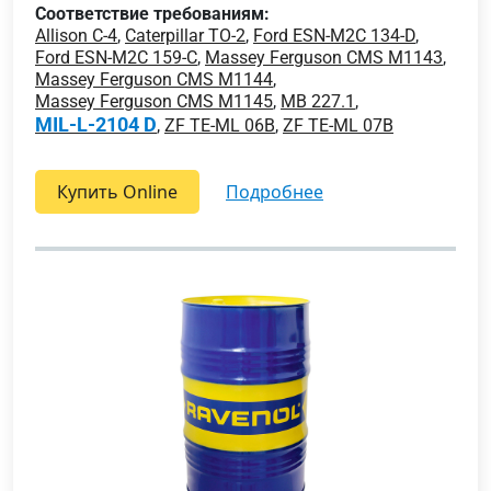
Соответствие требованиям:
Allison C-4
,
Caterpillar TO-2
,
Ford ESN-M2C 134-D
,
Ford ESN-M2C 159-C
,
Massey Ferguson CMS M1143
,
Massey Ferguson CMS M1144
,
Massey Ferguson CMS M1145
,
MB 227.1
,
MIL-L-2104 D
,
ZF TE-ML 06B
,
ZF TE-ML 07B
Купить Online
подробнее