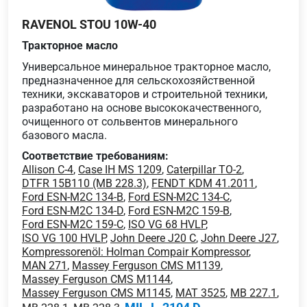
RAVENOL STOU 10W-40
Тракторное масло
Универсальное минеральное тракторное масло,
предназначенное для сельскохозяйственной
техники, экскаваторов и строительной техники,
разработано на основе высококачественного,
очищенного от сольвентов минерального
базового масла.
Соответствие требованиям:
Allison C-4
,
Case IH MS 1209
,
Caterpillar TO-2
,
DTFR 15B110 (MB 228.3)
,
FENDT KDM 41.2011
,
Ford ESN-M2C 134-B
,
Ford ESN-M2C 134-C
,
Ford ESN-M2C 134-D
,
Ford ESN-M2C 159-B
,
Ford ESN-M2C 159-C
,
ISO VG 68 HVLP
,
ISO VG 100 HVLP
,
John Deere J20 C
,
John Deere J27
,
Kompressorenöl: Holman Compair Kompressor
,
MAN 271
,
Massey Ferguson CMS M1139
,
Massey Ferguson CMS M1144
,
Massey Ferguson CMS M1145
,
MAT 3525
,
MB 227.1
,