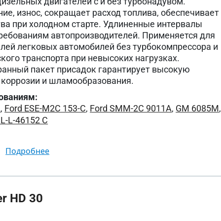
изельных двигателей с и без турбонадувом.
ие, износ, сокращает расход топлива, обеспечивает
ва при холодном старте. Удлиненные интервалы
ребованиям автопроизводителей. Применяется для
лей легковых автомобилей без турбокомпрессора и
кого транспорта при невысоких нагрузках.
ранный пакет присадок гарантирует высокую
и коррозии и шламообразования.
ованиям:
2
,
Ford ESE-M2C 153-C
,
Ford SMM-2C 9011A
,
GM 6085M
L-L-46152 C
подробнее
r HD 30