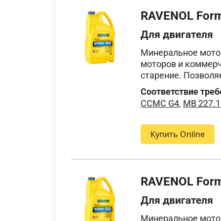
RAVENOL Form
Для двигателя
Минеральное мото
моторов и коммерч
старение. Позволя
Соответствие треб
CCMC G4
,
MB 227.1
Купить Online
RAVENOL Form
Для двигателя
Минеральное мото