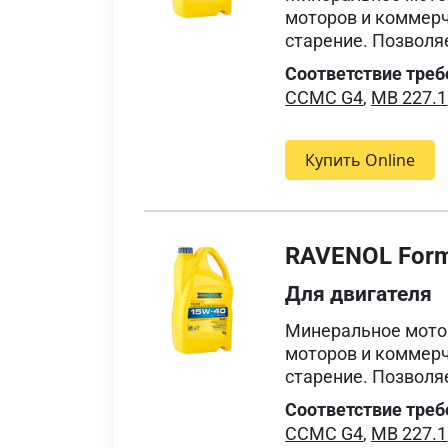
моторов и коммерч
старение. Позволя
Соответствие треб
CCMC G4
,
MB 227.1
Купить Online
RAVENOL Form
Для двигателя
Минеральное мото
моторов и коммерч
старение. Позволя
Соответствие треб
CCMC G4
,
MB 227.1