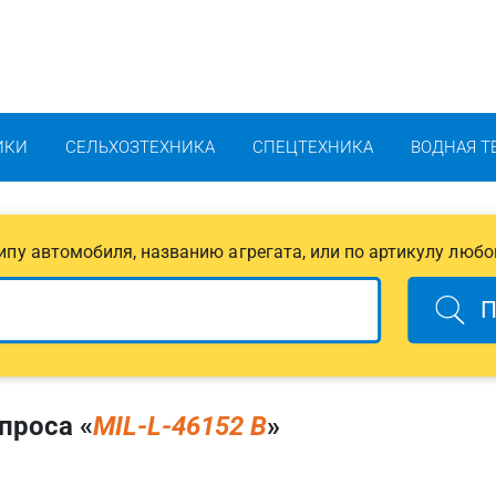
ИКИ
СЕЛЬХОЗТЕХНИКА
СПЕЦТЕХНИКА
ВОДНАЯ Т
 типу автомобиля, названию агрегата, или по артикулу любо
П
проса «
MIL-L-46152 B
»