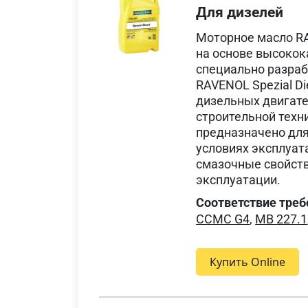
Для дизелей
Моторное масло RA
на основе высокок
специально разраб
RAVENOL Spezial D
дизельных двигате
строительной техн
предназначено для
условиях эксплуат
смазочные свойств
эксплуатации.
Соответствие треб
CCMC G4
,
MB 227.1
Купить Online