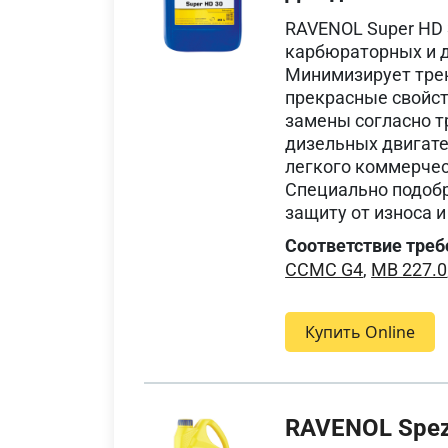
RAVENOL Super HD 
карбюраторных и д
Минимизирует трен
прекрасные свойст
замены согласно т
дизельных двигате
легкого коммерчес
Специально подоб
защиту от износа 
Соответствие треб
CCMC G4
,
MB 227.0
Купить Online
RAVENOL Spezi