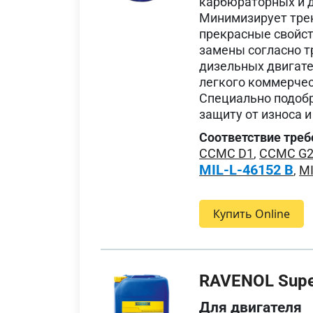
карбюраторных и д
Минимизирует трен
прекрасные свойст
замены согласно т
дизельных двигате
легкого коммерчес
Специально подоб
защиту от износа 
Соответствие треб
CCMC D1
,
CCMC G
MIL-L-46152 B
,
MI
Купить Online
RAVENOL Supe
Для двигателя