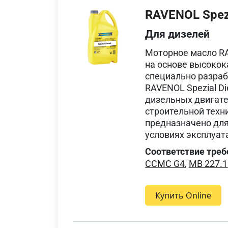
RAVENOL Spezi
Для дизелей
Моторное масло RA
на основе высокок
специально разраб
RAVENOL Spezial D
дизельных двигате
строительной техн
предназначено для
условиях эксплуат
Соответствие треб
CCMC G4
,
MB 227.1
Купить Online