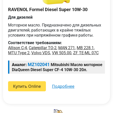
RAVENOL Formel Diesel Super 10W-30
Для дизелей
Моторное масло. Предназначено для дизельных
двигателей, работающих в крайне тяжёлых
условиях при напряжённом графике работы.
Соответствие требованиям:
Allison C-4
,
Caterpillar TO-2
,
MAN 271
,
MB 228.1
,
MTU Type 2
,
Volvo VDS
,
VW 505.00
,
ZF TE-ML 07C
MZ102041
Аналог:
Mitsubishi Масло моторное
DiaQueen Diesel Super CF-4 10W-30 20л.
Купить Online
подробнее