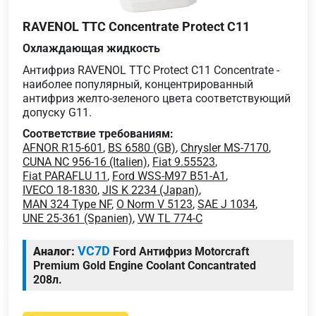
RAVENOL TTC Concentrate Protect C11
Охлаждающая жидкость
Антифриз RAVENOL TTC Protect C11 Concentrate -
наиболее популярный, концентрированный
антифриз желто-зеленого цвета соответствующий
допуску G11.
Соответствие требованиям:
AFNOR R15-601
,
BS 6580 (GB)
,
Chrysler MS-7170
,
CUNA NC 956-16 (Italien)
,
Fiat 9.55523
,
Fiat PARAFLU 11
,
Ford WSS-M97 B51-A1
,
IVECO 18-1830
,
JIS K 2234 (Japan)
,
MAN 324 Type NF
,
O Norm V 5123
,
SAE J 1034
,
UNE 25-361 (Spanien)
,
VW TL 774-C
VC7D
Аналог:
Ford Антифриз Motorcraft
Premium Gold Engine Coolant Concantrated
208л.