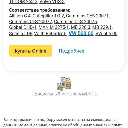
TEDOM 258-3
,
Volvo VDS-3
Соответствие требованиям:
Allison C-4
,
Caterpillar TO-2
,
Cummins CES 20071
,
Cummins CES 20072
,
Cummins CES 20076
,
Global DHD-1
,
MAN M 3275-1
,
MB 228.3
,
MB 229.1
,
VW 500.00
Scania LDF
,
Voith Retarder B
,
,
VW 505.00
Купить Online
подробнее
Официальный магазин RAVENOL
Вся информация по подбору масел основана на имеющихся в
данный момент данных, а также на обобщенных знаниях и опыте,