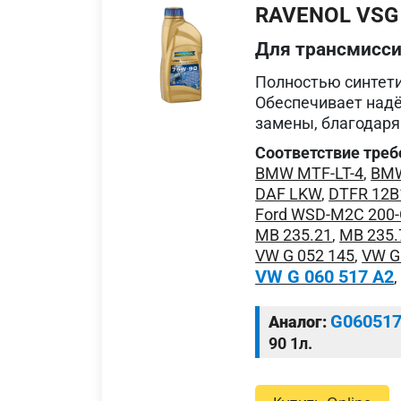
RAVENOL VSG
Для трансмисс
Полностью синтети
Обеспечивает надё
замены, благодаря
Соответствие треб
BMW MTF-LT-4
,
BMW
DAF LKW
,
DTFR 12B
Ford WSD-M2C 200
MB 235.21
,
MB 235.
VW G 052 145
,
VW G
VW G 060 517 A2
G06051
Аналог:
90 1л.