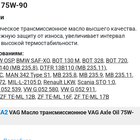
 75W-90
ии
ческое трансмиссионное масло высшего качества.
жную защиту от износа, увеличивает интервал
 высокой термостабильности.
ованиям:
 OSP
,
BMW SAF-XO
,
BOT 130 M
,
BOT 328
,
BOT 720
,
140 (MB 235.8)
,
DTFR 13B110 (MB 235.11)
,
-C
,
MAN 342 Type S1
,
MB 235.8
,
MB 235.9
,
MB 235.11
,
72
,
MIL-L-2105 D
,
Renault LKW
,
Scania STO 1:0
,
 052 539
,
VW G 052 580
,
VW G 052 911
,
,
ZF TE-ML 12B
,
ZF TE-ML 16F
,
ZF TE-ML 17B
7A2
VAG Масло трансмиссионное VAG Axle Oil 75W-