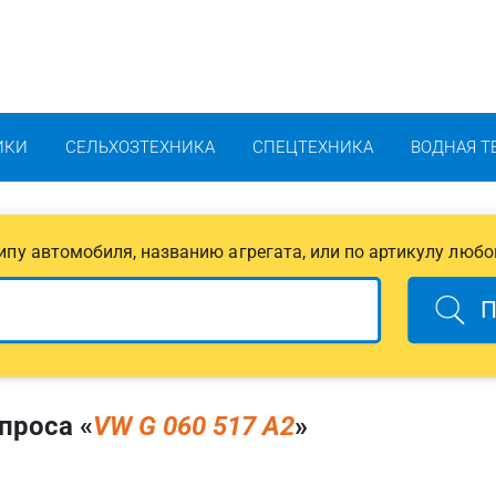
ИКИ
СЕЛЬХОЗТЕХНИКА
СПЕЦТЕХНИКА
ВОДНАЯ Т
 типу автомобиля, названию агрегата, или по артикулу любо
П
проса «
VW G 060 517 A2
»