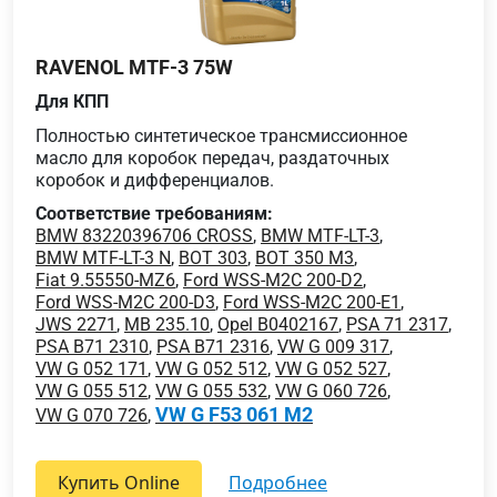
RAVENOL MTF-3 75W
Для КПП
Полностью синтетическое трансмиссионное
масло для коробок передач, раздаточных
коробок и дифференциалов.
Соответствие требованиям:
BMW 83220396706 CROSS
,
BMW MTF-LT-3
,
BMW MTF-LT-3 N
,
BOT 303
,
BOT 350 M3
,
Fiat 9.55550-MZ6
,
Ford WSS-M2C 200-D2
,
Ford WSS-M2C 200-D3
,
Ford WSS-M2C 200-E1
,
JWS 2271
,
MB 235.10
,
Opel B0402167
,
PSA 71 2317
,
PSA B71 2310
,
PSA B71 2316
,
VW G 009 317
,
VW G 052 171
,
VW G 052 512
,
VW G 052 527
,
VW G 055 512
,
VW G 055 532
,
VW G 060 726
,
VW G F53 061 M2
VW G 070 726
,
Купить Online
подробнее