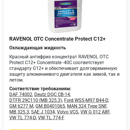
RAVENOL OTC Concentrate Protect C12+
Охлаждающая жидкость
Красный антифриз концентрат RAVENOL OTC
Protect C12+ Concentrate -40C соответствует
стандарту G12+ и обеспечивает долговременную
защиту алюминиевого двигателя как зимой, так и
летом.
Соответствие требованиям:
DAF 74002
,
Deutz DQC CB-14
,
DTFR 29C110 (MB 325.3)
,
Ford WSS-M97 B44-D
,
GM 6277 M
,
GM B0401065
,
MAN 324 Type SNF
,
MB 325.3
,
SAE J 1034
,
Volvo VCS
,
VW G 012 A8F
,
VW TL 774-D
,
VW TL 774-F