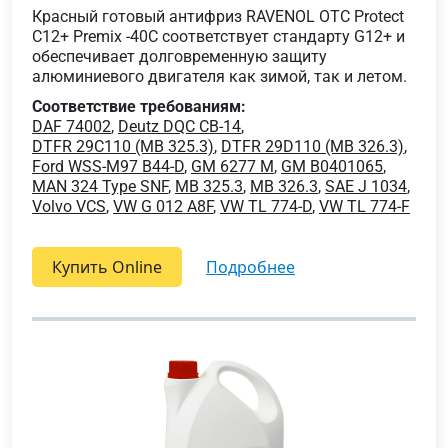
Красный готовый антифриз RAVENOL OTC Protect
C12+ Premix -40C соответствует стандарту G12+ и
обеспечивает долговременную защиту
алюминиевого двигателя как зимой, так и летом.
Соответствие требованиям:
DAF 74002
,
Deutz DQC CB-14
,
DTFR 29C110 (MB 325.3)
,
DTFR 29D110 (MB 326.3)
,
Ford WSS-M97 B44-D
,
GM 6277 M
,
GM B0401065
,
MAN 324 Type SNF
,
MB 325.3
,
MB 326.3
,
SAE J 1034
,
Volvo VCS
,
VW G 012 A8F
,
VW TL 774-D
,
VW TL 774-F
Купить Online
подробнее