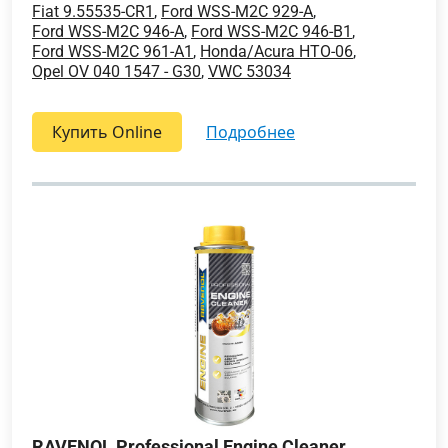
Fiat 9.55535-CR1
,
Ford WSS-M2C 929-A
,
Ford WSS-M2C 946-A
,
Ford WSS-M2C 946-B1
,
Ford WSS-M2C 961-A1
,
Honda/Acura HTO-06
,
Opel OV 040 1547 - G30
,
VWC 53034
Купить Online
подробнее
RAVENOL Professional Engine Cleaner