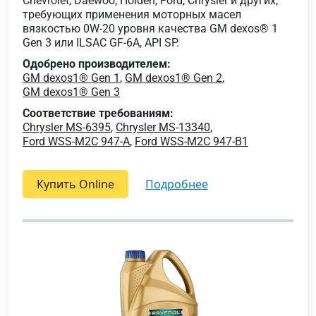
Chevrolet, Daewoo, Holden, Ford, Chrysler и других,
требующих применения моторных масел
вязкостью 0W-20 уровня качества GM dexos® 1
Gen 3 или ILSAC GF-6A, API SP.
Одобрено производителем:
GM dexos1® Gen 1
,
GM dexos1® Gen 2
,
GM dexos1® Gen 3
Соответствие требованиям:
Chrysler MS-6395
,
Chrysler MS-13340
,
Ford WSS-M2C 947-A
,
Ford WSS-M2C 947-B1
Купить Online
подробнее