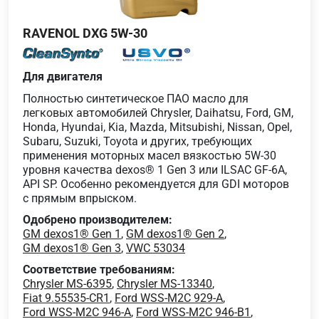
RAVENOL DXG 5W-30
Для двигателя
Полностью синтетическое ПАО масло для
легковых автомобилей Chrysler, Daihatsu, Ford, GM,
Honda, Hyundai, Kia, Mazda, Mitsubishi, Nissan, Opel,
Subaru, Suzuki, Toyota и других, требующих
применения моторных масел вязкостью 5W-30
уровня качества dexos® 1 Gen 3 или ILSAC GF-6A,
API SP. Особенно рекомендуется для GDI моторов
с прямым впрыском.
Одобрено производителем:
GM dexos1® Gen 1
,
GM dexos1® Gen 2
,
GM dexos1® Gen 3
,
VWC 53034
Соответствие требованиям:
Chrysler MS-6395
,
Chrysler MS-13340
,
Fiat 9.55535-CR1
,
Ford WSS-M2C 929-A
,
Ford WSS-M2C 946-A
,
Ford WSS-M2C 946-B1
,