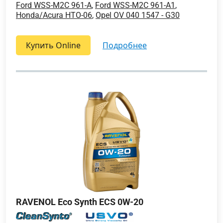
Ford WSS-M2C 961-A
,
Ford WSS-M2C 961-A1
,
Honda/Acura HTO-06
,
Opel OV 040 1547 - G30
Купить Online
подробнее
RAVENOL Eco Synth ECS 0W-20