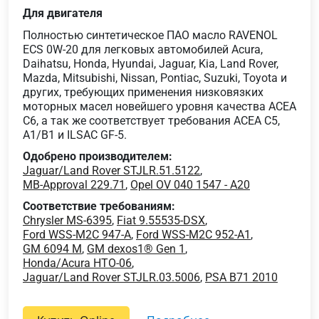
Для двигателя
Полностью синтетическое ПАО масло RAVENOL
ECS 0W-20 для легковых автомобилей Acura,
Daihatsu, Honda, Hyundai, Jaguar, Kia, Land Rover,
Mazda, Mitsubishi, Nissan, Pontiac, Suzuki, Toyota и
других, требующих применения низковязких
моторных масел новейшего уровня качества ACEA
C6, а так же соответствует требования ACEA C5,
A1/B1 и ILSAC GF-5.
Одобрено производителем:
Jaguar/Land Rover STJLR.51.5122
,
MB-Approval 229.71
,
Opel OV 040 1547 - A20
Соответствие требованиям:
Chrysler MS-6395
,
Fiat 9.55535-DSX
,
Ford WSS-M2C 947-A
,
Ford WSS-M2C 952-A1
,
GM 6094 M
,
GM dexos1® Gen 1
,
Honda/Acura HTO-06
,
Jaguar/Land Rover STJLR.03.5006
,
PSA B71 2010