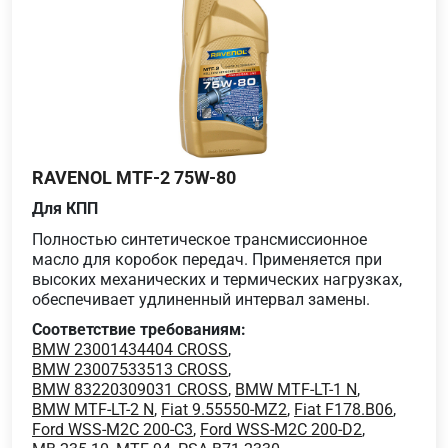
RAVENOL MTF-2 75W-80
Для КПП
Полностью синтетическое трансмиссионное
масло для коробок передач. Применяется при
высоких механических и термических нагрузках,
обеспечивает удлиненный интервал замены.
Соответствие требованиям:
BMW 23001434404 CROSS
,
BMW 23007533513 CROSS
,
BMW 83220309031 CROSS
,
BMW MTF-LT-1 N
,
BMW MTF-LT-2 N
,
Fiat 9.55550-MZ2
,
Fiat F178.B06
,
Ford WSS-M2C 200-C3
,
Ford WSS-M2C 200-D2
,