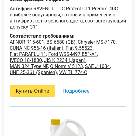
Антифриз RAVENOL TTC Protect C11 Premix -40C -
наиболее популярный, готовый к применению
антифриз желто-зеленого цвета, соответствующий
допуску G11.
Соответствие требованиям:
AFNOR R15-601
,
BS 6580 (GB)
,
Chrysler MS-7170
,
CUNA NC 956-16 (Italien)
,
Fiat 9.55523
,
Fiat PARAFLU 11
,
Ford WSS-M97 B51-A1
,
IVECO 18-1830
,
JIS K 2234 (Japan)
,
MAN 324 Type NF
,
O Norm V 5123
,
SAE J 1034
,
UNE 25-361 (Spanien)
,
VW TL 774-C
Купить Online
подробнее