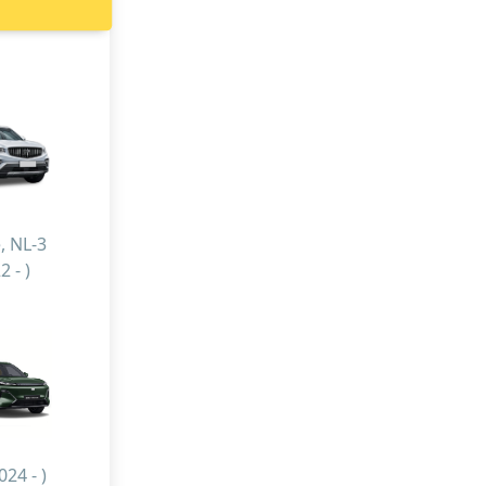
, NL-3
2 - )
024 - )