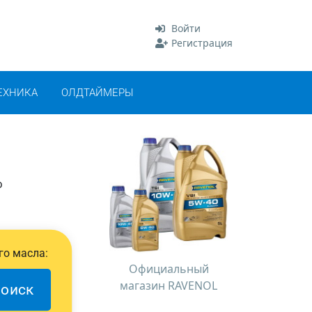
Войти
Регистрация
ЕХНИКА
ОЛДТАЙМЕРЫ
о
го масла:
Официальный
магазин RAVENOL
оиск