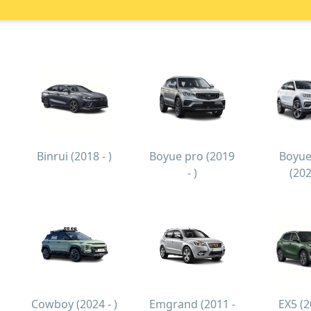
Binrui (2018 - )
Boyue pro (2019
Boyue
- )
(202
n
Cowboy (2024 - )
Emgrand (2011 -
EX5 (2