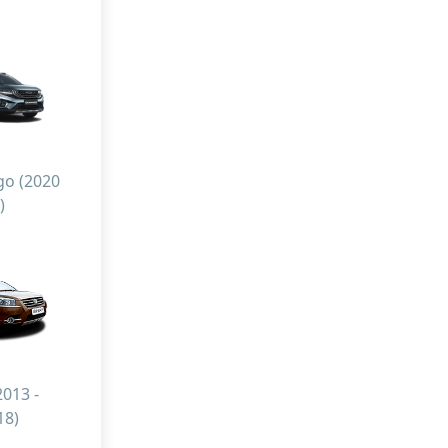
o (2020
 )
2013 -
18)