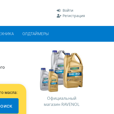
Войти
Регистрация
ЕХНИКА
ОЛДТАЙМЕРЫ
его
го масла:
Официальный
магазин RAVENOL
оиск