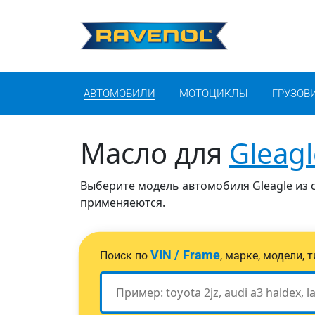
АВТОМОБИЛИ
МОТОЦИКЛЫ
ГРУЗОВ
Масло для
Gleagl
Выберите модель автомобиля Gleagle из с
применяеются.
VIN / Frame
Поиск по
, марке, модели,