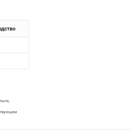
одство
пыте,
тствующем