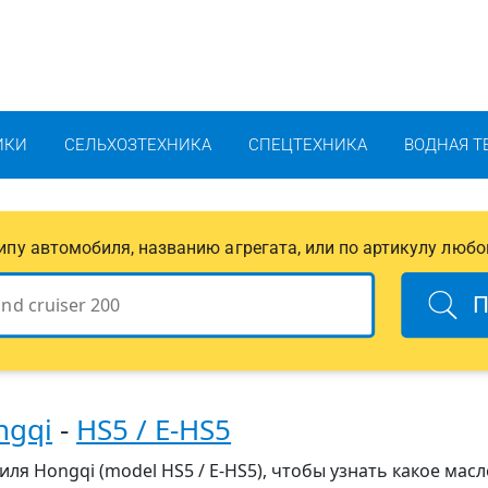
ИКИ
СЕЛЬХОЗТЕХНИКА
СПЕЦТЕХНИКА
ВОДНАЯ Т
 типу автомобиля, названию агрегата, или по артикулу любо
П
ngqi
-
HS5 / E-HS5
ля Hongqi (model HS5 / E-HS5), чтобы узнать какое масл