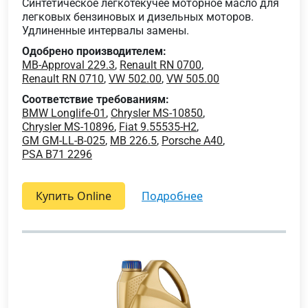
Синтетическое легкотекучее моторное масло для
легковых бензиновых и дизельных моторов.
Удлиненные интервалы замены.
Одобрено производителем:
MB-Approval 229.3
,
Renault RN 0700
,
Renault RN 0710
,
VW 502.00
,
VW 505.00
Соответствие требованиям:
BMW Longlife-01
,
Chrysler MS-10850
,
Chrysler MS-10896
,
Fiat 9.55535-H2
,
GM GM-LL-B-025
,
MB 226.5
,
Porsche A40
,
PSA B71 2296
Купить Online
подробнее