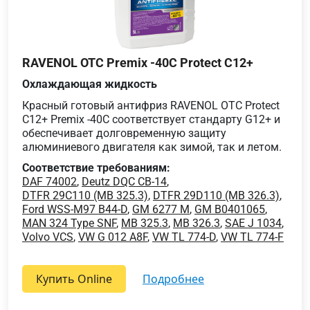
RAVENOL OTC Premix -40C Protect C12+
Охлаждающая жидкость
Красный готовый антифриз RAVENOL OTC Protect
C12+ Premix -40C соответствует стандарту G12+ и
обеспечивает долговременную защиту
алюминиевого двигателя как зимой, так и летом.
Соответствие требованиям:
DAF 74002
,
Deutz DQC CB-14
,
DTFR 29C110 (MB 325.3)
,
DTFR 29D110 (MB 326.3)
,
Ford WSS-M97 B44-D
,
GM 6277 M
,
GM B0401065
,
MAN 324 Type SNF
,
MB 325.3
,
MB 326.3
,
SAE J 1034
,
Volvo VCS
,
VW G 012 A8F
,
VW TL 774-D
,
VW TL 774-F
Купить Online
подробнее