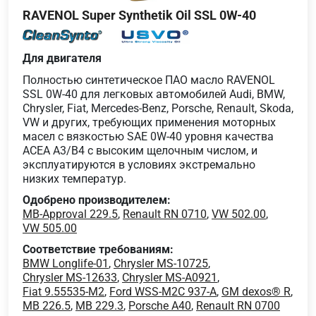
RAVENOL Super Synthetik Oil SSL 0W-40
Для двигателя
Полностью синтетическое ПАО масло RAVENOL
SSL 0W-40 для легковых автомобилей Audi, BMW,
Chrysler, Fiat, Mercedes-Benz, Porsche, Renault, Skoda,
VW и других, требующих применения моторных
масел с вязкостью SAE 0W-40 уровня качества
ACEA A3/B4 с высоким щелочным числом, и
эксплуатируются в условиях экстремально
низких температур.
Одобрено производителем:
MB-Approval 229.5
,
Renault RN 0710
,
VW 502.00
,
VW 505.00
Соответствие требованиям:
BMW Longlife-01
,
Chrysler MS-10725
,
Chrysler MS-12633
,
Chrysler MS-A0921
,
Fiat 9.55535-M2
,
Ford WSS-M2C 937-A
,
GM dexos® R
,
MB 226.5
,
MB 229.3
,
Porsche A40
,
Renault RN 0700