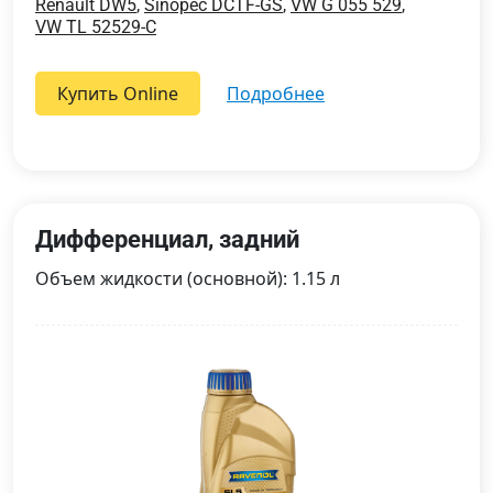
Renault DW5
,
Sinopec DCTF-GS
,
VW G 055 529
,
VW TL 52529-C
Купить Online
подробнее
Дифференциал, задний
Объем жидкости (основной): 1.15 л