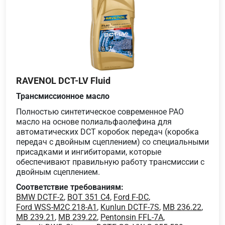
RAVENOL DCT-LV Fluid
Трансмиссионное масло
Полностью синтетическое современное PAO
масло на основе полиальфаолефина для
автоматических DCT коробок передач (коробка
передач с двойным сцеплением) со специальными
присадками и ингибиторами, которые
обеспечивают правильную работу трансмиссии с
двойным сцеплением.
Соответствие требованиям:
BMW DCTF-2
,
BOT 351 C4
,
Ford F-DC
,
Ford WSS-M2C 218-A1
,
Kunlun DCTF-7S
,
MB 236.22
,
MB 239.21
,
MB 239.22
,
Pentonsin FFL-7A
,