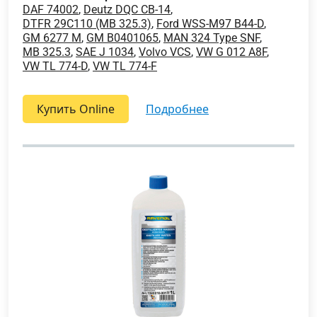
DAF 74002
,
Deutz DQC CB-14
,
DTFR 29C110 (MB 325.3)
,
Ford WSS-M97 B44-D
,
GM 6277 M
,
GM B0401065
,
MAN 324 Type SNF
,
MB 325.3
,
SAE J 1034
,
Volvo VCS
,
VW G 012 A8F
,
VW TL 774-D
,
VW TL 774-F
Купить Online
подробнее