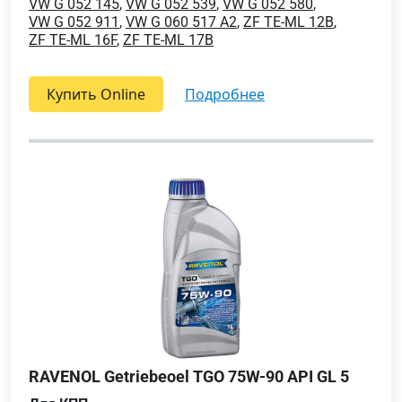
VW G 052 145
,
VW G 052 539
,
VW G 052 580
,
VW G 052 911
,
VW G 060 517 A2
,
ZF TE-ML 12B
,
ZF TE-ML 16F
,
ZF TE-ML 17B
Купить Online
подробнее
RAVENOL Getriebeoel TGO 75W-90 API GL 5