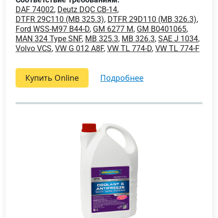
DAF 74002
,
Deutz DQC CB-14
,
DTFR 29C110 (MB 325.3)
,
DTFR 29D110 (MB 326.3)
,
Ford WSS-M97 B44-D
,
GM 6277 M
,
GM B0401065
,
MAN 324 Type SNF
,
MB 325.3
,
MB 326.3
,
SAE J 1034
,
Volvo VCS
,
VW G 012 A8F
,
VW TL 774-D
,
VW TL 774-F
Купить Online
подробнее