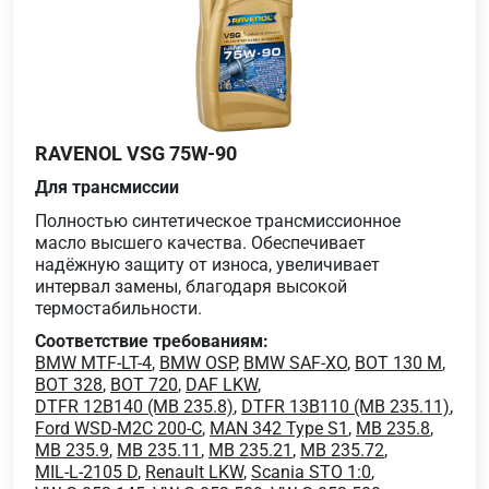
RAVENOL VSG 75W-90
Для трансмиссии
Полностью синтетическое трансмиссионное
масло высшего качества. Обеспечивает
надёжную защиту от износа, увеличивает
интервал замены, благодаря высокой
термостабильности.
Соответствие требованиям:
BMW MTF-LT-4
,
BMW OSP
,
BMW SAF-XO
,
BOT 130 M
,
BOT 328
,
BOT 720
,
DAF LKW
,
DTFR 12B140 (MB 235.8)
,
DTFR 13B110 (MB 235.11)
,
Ford WSD-M2C 200-C
,
MAN 342 Type S1
,
MB 235.8
,
MB 235.9
,
MB 235.11
,
MB 235.21
,
MB 235.72
,
MIL-L-2105 D
,
Renault LKW
,
Scania STO 1:0
,