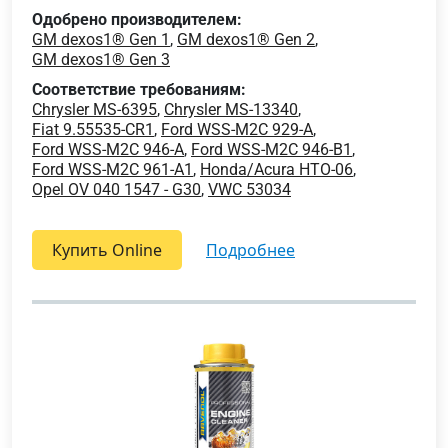
Одобрено производителем:
GM dexos1® Gen 1
,
GM dexos1® Gen 2
,
GM dexos1® Gen 3
Соответствие требованиям:
Chrysler MS-6395
,
Chrysler MS-13340
,
Fiat 9.55535-CR1
,
Ford WSS-M2C 929-A
,
Ford WSS-M2C 946-A
,
Ford WSS-M2C 946-B1
,
Ford WSS-M2C 961-A1
,
Honda/Acura HTO-06
,
Opel OV 040 1547 - G30
,
VWC 53034
Купить Online
подробнее