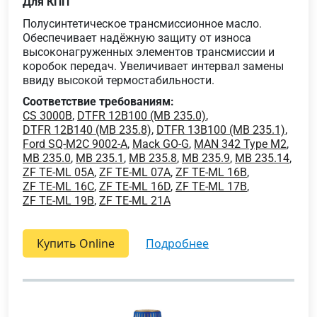
Для КПП
Полусинтетическое трансмиссионное масло.
Обеспечивает надёжную защиту от износа
высоконагруженных элементов трансмиссии и
коробок передач. Увеличивает интервал замены
ввиду высокой термостабильности.
Соответствие требованиям:
CS 3000B
,
DTFR 12B100 (MB 235.0)
,
DTFR 12B140 (MB 235.8)
,
DTFR 13B100 (MB 235.1)
,
Ford SQ-M2C 9002-A
,
Mack GO-G
,
MAN 342 Type M2
,
MB 235.0
,
MB 235.1
,
MB 235.8
,
MB 235.9
,
MB 235.14
,
ZF TE-ML 05A
,
ZF TE-ML 07A
,
ZF TE-ML 16B
,
ZF TE-ML 16C
,
ZF TE-ML 16D
,
ZF TE-ML 17B
,
ZF TE-ML 19B
,
ZF TE-ML 21A
Купить Online
подробнее