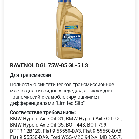
RAVENOL DGL 75W-85 GL-5 LS
Для трансмиссии
Полностью синтетическое трансмиссионное
масло для гипоидных передач, а также для
трансмиссий с самоблокирующимися
дифференциалами "Limited Slip"
Соответствие требованиям:
BMW Hypoid Axle Oil G1
,
BMW Hypoid Axle Oil G2
,
BMW Hypoid Axle Oil G5
,
BOT 448
,
BOT 799
,
DTFR 12B120
,
Fiat 9.55550-DA3
,
Fiat 9.55550-DA8
,
Fiat 9.55550-DA9
,
Ford WSS-M2C 942-A
,
MB 235.7
,