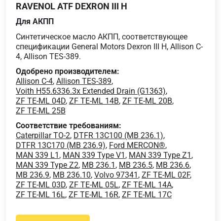
RAVENOL ATF DEXRON III H
Для АКПП
Cинтетическое масло АКПП, соответствующее
спецификации General Motors Dexron III H, Allison C-
4, Allison TES-389.
Одобрено производителем:
Allison C-4
,
Allison TES-389
,
Voith H55.6336.3x Extended Drain (G1363)
,
ZF TE-ML 04D
,
ZF TE-ML 14B
,
ZF TE-ML 20B
,
ZF TE-ML 25B
Соответствие требованиям:
Caterpillar TO-2
,
DTFR 13C100 (MB 236.1)
,
DTFR 13C170 (MB 236.9)
,
Ford MERCON®
,
MAN 339 L1
,
MAN 339 Type V1
,
MAN 339 Type Z1
,
MAN 339 Type Z2
,
MB 236.1
,
MB 236.5
,
MB 236.6
,
MB 236.9
,
MB 236.10
,
Volvo 97341
,
ZF TE-ML 02F
,
ZF TE-ML 03D
,
ZF TE-ML 05L
,
ZF TE-ML 14A
,
ZF TE-ML 16L
,
ZF TE-ML 16R
,
ZF TE-ML 17C