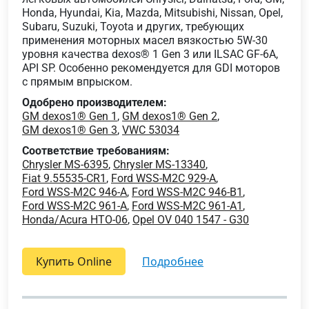
Honda, Hyundai, Kia, Mazda, Mitsubishi, Nissan, Opel,
Subaru, Suzuki, Toyota и других, требующих
применения моторных масел вязкостью 5W-30
уровня качества dexos® 1 Gen 3 или ILSAC GF-6A,
API SP. Особенно рекомендуется для GDI моторов
с прямым впрыском.
Одобрено производителем:
GM dexos1® Gen 1
,
GM dexos1® Gen 2
,
GM dexos1® Gen 3
,
VWC 53034
Соответствие требованиям:
Chrysler MS-6395
,
Chrysler MS-13340
,
Fiat 9.55535-CR1
,
Ford WSS-M2C 929-A
,
Ford WSS-M2C 946-A
,
Ford WSS-M2C 946-B1
,
Ford WSS-M2C 961-A
,
Ford WSS-M2C 961-A1
,
Honda/Acura HTO-06
,
Opel OV 040 1547 - G30
Купить Online
подробнее