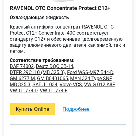
RAVENOL OTC Concentrate Protect C12+
Охлаждающая жидкость
Красный антифриз концентрат RAVENOL OTC
Protect C12+ Concentrate -40C соответствует
стандарту G12+ и обеспечивает долговременную
защиту алюминиевого двигателя как зимой, так и
летом.
Соответствие требованиям:
DAF 74002
,
Deutz DQC CB-14
,
DTFR 29C110 (MB 325.3)
,
Ford WSS-M97 B44-D
,
GM 6277 M
,
GM B0401065
,
MAN 324 Type SNF
,
MB 325.3
,
SAE J 1034
,
Volvo VCS
,
VW G 012 A8F
,
VW TL 774-D
,
VW TL 774-F
Купить Online
подробнее