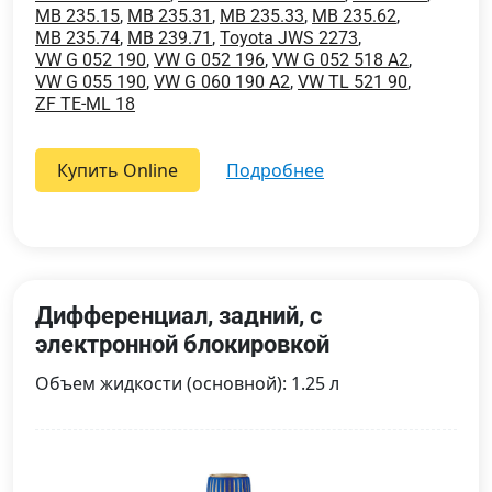
MB 235.15
,
MB 235.31
,
MB 235.33
,
MB 235.62
,
MB 235.74
,
MB 239.71
,
Toyota JWS 2273
,
VW G 052 190
,
VW G 052 196
,
VW G 052 518 A2
,
VW G 055 190
,
VW G 060 190 A2
,
VW TL 521 90
,
ZF TE-ML 18
Купить Online
подробнее
Дифференциал, задний, с
электронной блокировкой
Объем жидкости (основной): 1.25 л