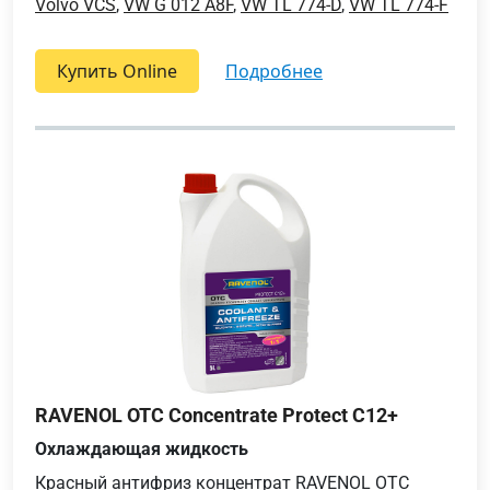
Volvo VCS
,
VW G 012 A8F
,
VW TL 774-D
,
VW TL 774-F
Купить Online
подробнее
RAVENOL OTC Concentrate Protect C12+
Охлаждающая жидкость
Красный антифриз концентрат RAVENOL OTC