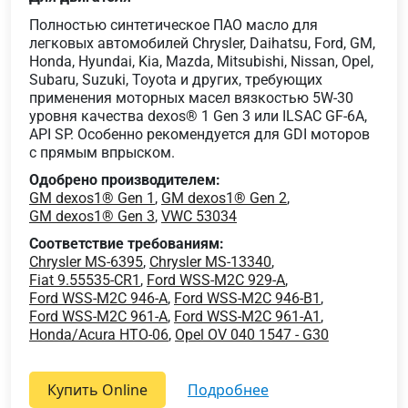
Полностью синтетическое ПАО масло для
легковых автомобилей Chrysler, Daihatsu, Ford, GM,
Honda, Hyundai, Kia, Mazda, Mitsubishi, Nissan, Opel,
Subaru, Suzuki, Toyota и других, требующих
применения моторных масел вязкостью 5W-30
уровня качества dexos® 1 Gen 3 или ILSAC GF-6A,
API SP. Особенно рекомендуется для GDI моторов
с прямым впрыском.
Одобрено производителем:
GM dexos1® Gen 1
,
GM dexos1® Gen 2
,
GM dexos1® Gen 3
,
VWC 53034
Соответствие требованиям:
Chrysler MS-6395
,
Chrysler MS-13340
,
Fiat 9.55535-CR1
,
Ford WSS-M2C 929-A
,
Ford WSS-M2C 946-A
,
Ford WSS-M2C 946-B1
,
Ford WSS-M2C 961-A
,
Ford WSS-M2C 961-A1
,
Honda/Acura HTO-06
,
Opel OV 040 1547 - G30
Купить Online
подробнее