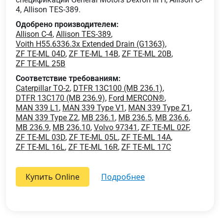
4, Allison TES-389.
Одобрено производителем:
Allison C-4
,
Allison TES-389
,
Voith H55.6336.3x Extended Drain (G1363)
,
ZF TE-ML 04D
,
ZF TE-ML 14B
,
ZF TE-ML 20B
,
ZF TE-ML 25B
Соответствие требованиям:
Caterpillar TO-2
,
DTFR 13C100 (MB 236.1)
,
DTFR 13C170 (MB 236.9)
,
Ford MERCON®
,
MAN 339 L1
,
MAN 339 Type V1
,
MAN 339 Type Z1
,
MAN 339 Type Z2
,
MB 236.1
,
MB 236.5
,
MB 236.6
,
MB 236.9
,
MB 236.10
,
Volvo 97341
,
ZF TE-ML 02F
,
ZF TE-ML 03D
,
ZF TE-ML 05L
,
ZF TE-ML 14A
,
ZF TE-ML 16L
,
ZF TE-ML 16R
,
ZF TE-ML 17C
Купить Online
подробнее