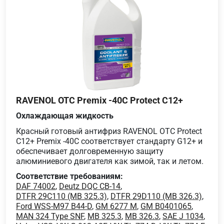
RAVENOL OTC Premix -40C Protect C12+
Охлаждающая жидкость
Красный готовый антифриз RAVENOL OTC Protect
C12+ Premix -40C соответствует стандарту G12+ и
обеспечивает долговременную защиту
алюминиевого двигателя как зимой, так и летом.
Соответствие требованиям:
DAF 74002
,
Deutz DQC CB-14
,
DTFR 29C110 (MB 325.3)
,
DTFR 29D110 (MB 326.3)
,
Ford WSS-M97 B44-D
,
GM 6277 M
,
GM B0401065
,
MAN 324 Type SNF
,
MB 325.3
,
MB 326.3
,
SAE J 1034
,