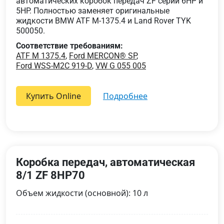
автоматических коробок передач ZF серии 6HP и
5HP. Полностью заменяет оригинальные
жидкости BMW ATF M-1375.4 и Land Rover TYK
500050.
Соответствие требованиям:
ATF M 1375.4
,
Ford MERCON® SP
,
Ford WSS-M2C 919-D
,
VW G 055 005
Купить Online
подробнее
Коробка передач, автоматическая
8/1 ZF 8HP70
Объем жидкости (основной): 10 л