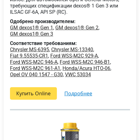
требующих спецификации dexos® 1 Gen 3 или
ILSAC GF-6A, API SP (RC).
Одобрено производителем:
GM dexos1® Gen 1
,
GM dexos1® Gen 2
,
GM dexos1® Gen 3
Соответствие требованиям:
Chrysler MS-6395
,
Chrysler MS-13340
,
Fiat 9.55535-CR1
,
Ford WSS-M2C 929-A
,
Ford WSS-M2C 946-A
,
Ford WSS-M2C 946-B1
,
Ford WSS-M2C 961-A1
,
Honda/Acura HTO-06
,
Opel OV 040 1547 - G30
,
VWC 53034
Купить Online
подробнее