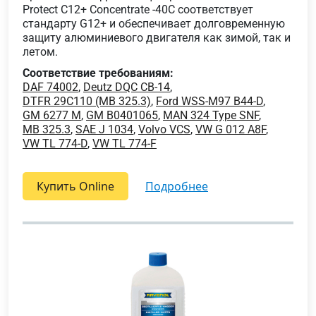
Protect C12+ Concentrate -40C соответствует
стандарту G12+ и обеспечивает долговременную
защиту алюминиевого двигателя как зимой, так и
летом.
Соответствие требованиям:
DAF 74002
,
Deutz DQC CB-14
,
DTFR 29C110 (MB 325.3)
,
Ford WSS-M97 B44-D
,
GM 6277 M
,
GM B0401065
,
MAN 324 Type SNF
,
MB 325.3
,
SAE J 1034
,
Volvo VCS
,
VW G 012 A8F
,
VW TL 774-D
,
VW TL 774-F
Купить Online
подробнее