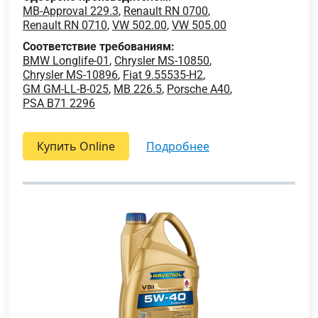
MB-Approval 229.3
,
Renault RN 0700
,
Renault RN 0710
,
VW 502.00
,
VW 505.00
Соответствие требованиям:
BMW Longlife-01
,
Chrysler MS-10850
,
Chrysler MS-10896
,
Fiat 9.55535-H2
,
GM GM-LL-B-025
,
MB 226.5
,
Porsche A40
,
PSA B71 2296
Купить Online
подробнее