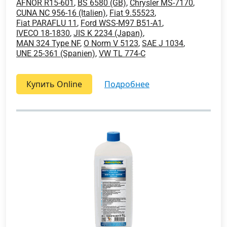
AFNOR R15-601
,
BS 6580 (GB)
,
Chrysler MS-7170
,
CUNA NC 956-16 (Italien)
,
Fiat 9.55523
,
Fiat PARAFLU 11
,
Ford WSS-M97 B51-A1
,
IVECO 18-1830
,
JIS K 2234 (Japan)
,
MAN 324 Type NF
,
O Norm V 5123
,
SAE J 1034
,
UNE 25-361 (Spanien)
,
VW TL 774-C
Купить Online
подробнее