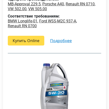
MB-Approval 229.5
,
Porsche A40
,
Renault RN 0710
,
VW 502.00
,
VW 505.00
Соответствие требованиям:
BMW Longlife-01
,
Ford WSS-M2C 937-A
,
Renault RN 0700
Купить Online
подробнее