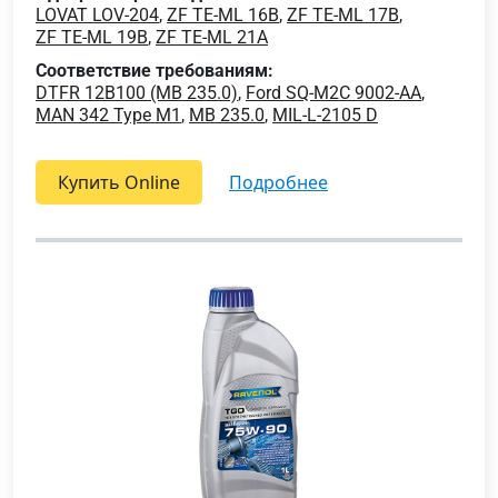
LOVAT LOV-204
,
ZF TE-ML 16B
,
ZF TE-ML 17B
,
ZF TE-ML 19B
,
ZF TE-ML 21A
Соответствие требованиям:
DTFR 12B100 (MB 235.0)
,
Ford SQ-M2C 9002-AA
,
MAN 342 Type M1
,
MB 235.0
,
MIL-L-2105 D
Купить Online
подробнее