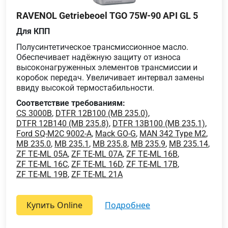
RAVENOL Getriebeoel TGO 75W-90 API GL 5
Для КПП
Полусинтетическое трансмиссионное масло.
Обеспечивает надёжную защиту от износа
высоконагруженных элементов трансмиссии и
коробок передач. Увеличивает интервал замены
ввиду высокой термостабильности.
Соответствие требованиям:
CS 3000B
,
DTFR 12B100 (MB 235.0)
,
DTFR 12B140 (MB 235.8)
,
DTFR 13B100 (MB 235.1)
,
Ford SQ-M2C 9002-A
,
Mack GO-G
,
MAN 342 Type M2
,
MB 235.0
,
MB 235.1
,
MB 235.8
,
MB 235.9
,
MB 235.14
,
ZF TE-ML 05A
,
ZF TE-ML 07A
,
ZF TE-ML 16B
,
ZF TE-ML 16C
,
ZF TE-ML 16D
,
ZF TE-ML 17B
,
ZF TE-ML 19B
,
ZF TE-ML 21A
Купить Online
подробнее