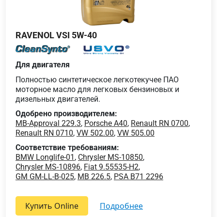
RAVENOL VSI 5W-40
Для двигателя
Полностью синтетическое легкотекучее ПАО
моторное масло для легковых бензиновых и
дизельных двигателей.
Одобрено производителем:
MB-Approval 229.3
,
Porsche A40
,
Renault RN 0700
,
Renault RN 0710
,
VW 502.00
,
VW 505.00
Соответствие требованиям:
BMW Longlife-01
,
Chrysler MS-10850
,
Chrysler MS-10896
,
Fiat 9.55535-H2
,
GM GM-LL-B-025
,
MB 226.5
,
PSA B71 2296
Купить Online
подробнее