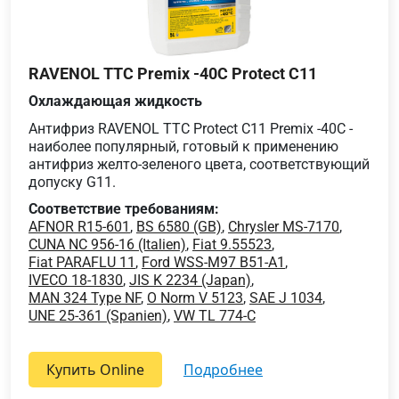
RAVENOL TTC Premix -40C Protect C11
Охлаждающая жидкость
Антифриз RAVENOL TTC Protect C11 Premix -40C -
наиболее популярный, готовый к применению
антифриз желто-зеленого цвета, соответствующий
допуску G11.
Соответствие требованиям:
AFNOR R15-601
,
BS 6580 (GB)
,
Chrysler MS-7170
,
CUNA NC 956-16 (Italien)
,
Fiat 9.55523
,
Fiat PARAFLU 11
,
Ford WSS-M97 B51-A1
,
IVECO 18-1830
,
JIS K 2234 (Japan)
,
MAN 324 Type NF
,
O Norm V 5123
,
SAE J 1034
,
UNE 25-361 (Spanien)
,
VW TL 774-C
Купить Online
подробнее