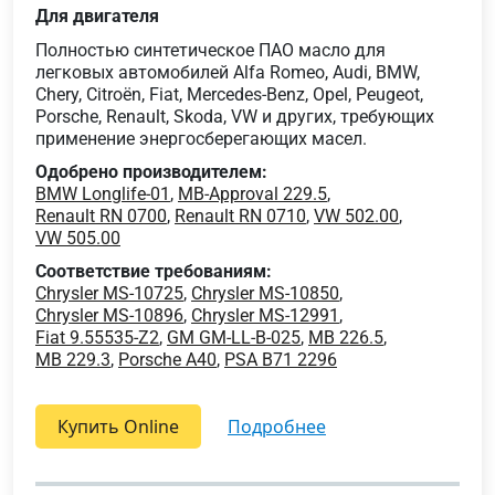
Для двигателя
Полностью синтетическое ПАО масло для
легковых автомобилей Alfa Romeo, Audi, BMW,
Chery, Citroën, Fiat, Mercedes-Benz, Opel, Peugeot,
Porsche, Renault, Skoda, VW и других, требующих
применение энергосберегающих масел.
Одобрено производителем:
BMW Longlife-01
,
MB-Approval 229.5
,
Renault RN 0700
,
Renault RN 0710
,
VW 502.00
,
VW 505.00
Соответствие требованиям:
Chrysler MS-10725
,
Chrysler MS-10850
,
Chrysler MS-10896
,
Chrysler MS-12991
,
Fiat 9.55535-Z2
,
GM GM-LL-B-025
,
MB 226.5
,
MB 229.3
,
Porsche A40
,
PSA B71 2296
Купить Online
подробнее